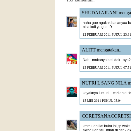
SHUDAI AJLANI
mengat
haha gue ngakak bacanyaa ban
bisa kali ya gue :D
12 FEBRUARI 2011 PUKUL 23.3
ALITT
mengatakan...
Nah.. makanya beli dek.. ayo2
13 FEBRUARI 2011 PUKUL 07.5
NUFRI L SANG NILA
me
kayaknya lucu ni....cari ah di 
15 MEI 2011 PUKUL 05.04
CORETSANACORETSI
kmrn udh liat buku ini, tp wakt
skrng udh tau, mlah di cari2 g