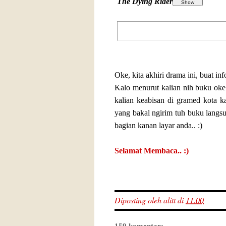
The Dying Rider
Oke, kita akhiri drama ini, buat inf
Kalo menurut kalian nih buku oke 
kalian keabisan di gramed kota k
yang bakal ngirim tuh buku langsu
bagian kanan layar anda.. :)
Selamat Membaca.. :)
Diposting oleh
alitt
di
11.00
159 komentar: