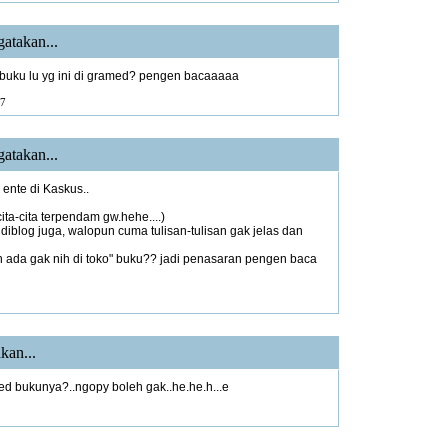
atakan...
t buku lu yg ini di gramed? pengen bacaaaaa
7
atakan...
ente di Kaskus..
ita-cita terpendam gw.hehe....)
 diblog juga, walopun cuma tulisan-tulisan gak jelas dan
h ada gak nih di toko" buku?? jadi penasaran pengen baca
kan...
d bukunya?..ngopy boleh gak..he.he.h...e