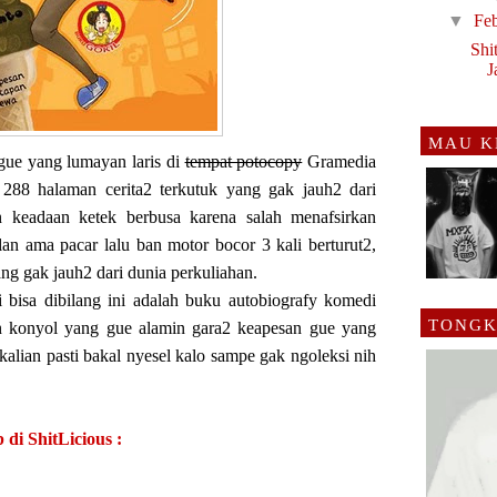
▼
Fe
Shi
J
MAU K
gue yang lumayan laris di
tempat potocopy
Gramedia
288 halaman cerita2 terkutuk yang gak jauh2 dari
n keadaan ketek berbusa karena salah menafsirkan
lan ama pacar lalu ban motor bocor 3 kali berturut2,
ng gak jauh2 dari dunia perkuliahan.
i bisa dibilang ini adalah buku autobiografy komedi
TONGK
an konyol yang gue alamin gara2 keapesan gue yang
 kalian pasti bakal nyesel kalo sampe gak ngoleksi nih
 di ShitLicious :