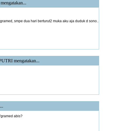
mengatakan...
 gramed, smpe dua hari berturut2 muka aku aja duduk d sono..
PUTRI
mengatakan...
..
 d'gramed abis?