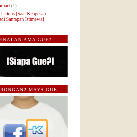
bruari
(1)
tLicious [Saat Keapesan
adi Santapan Istimewa]
ENALAN AMA GUE?
RONGAN2 MAYA GUE