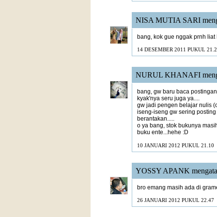
NISA MUTIA SARI
meng
bang, kok gue nggak prnh lia
14 DESEMBER 2011 PUKUL 21.2
NURUL KHANAFI
meng
bang, gw baru baca postingan 
kyak'nya seru juga ya....
gw jadi pengen belajar nulis (c
iseng-iseng gw sering posting
berantakan.....
o ya bang, stok bukunya masi
buku ente...hehe :D
10 JANUARI 2012 PUKUL 21.10
YOSSY APANK
mengata
bro emang masih ada di grame
26 JANUARI 2012 PUKUL 22.47