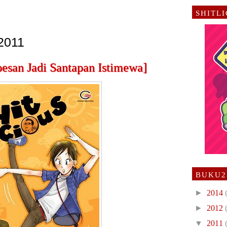
SHITL
 2011
pesan Jadi Santapan Istimewa]
BUKU2
►
2014
►
2012
▼
2011