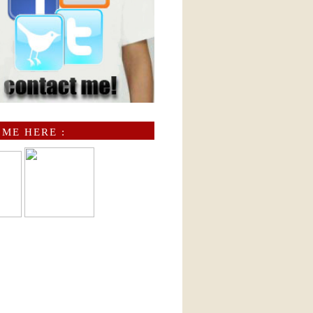
 ME HERE :