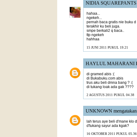
NIDIA SQUAREPANTS
hahaa...
ngekeh...
pernah baca gratis nie buku d
terakhir ku beli juga.
smpe berkali2 q baca..
ttp ngekeh
hahhaa
15 JUNI 2011 PUKUL 19.21
HAYLUL MAHARANI 
di gramed abis :(
di Bukabuku.com abis
trus aku beli dmna bang ? :(
di tukang loak ada gak ????
2 AGUSTUS 2011 PUKUL 04.38
UNKNOWN
mengatakan.
lah terus aye beli d'mane klo
d'tukang sayur ada kgak?
16 OKTOBER 2011 PUKUL 05.36