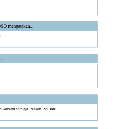
OSO
mengatakan...
!
..
 bukabuku.com aja.. diskon 15% loh~