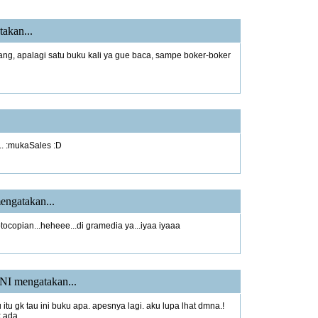
akan...
g, apalagi satu buku kali ya gue baca, sampe boker-boker
1
.. :mukaSales :D
1
ngatakan...
fotocopian...heheee...di gramedia ya...iyaa iyaaa
NI
mengatakan...
u itu gk tau ini buku apa. apesnya lagi. aku lupa lhat dmna.!
k ada.