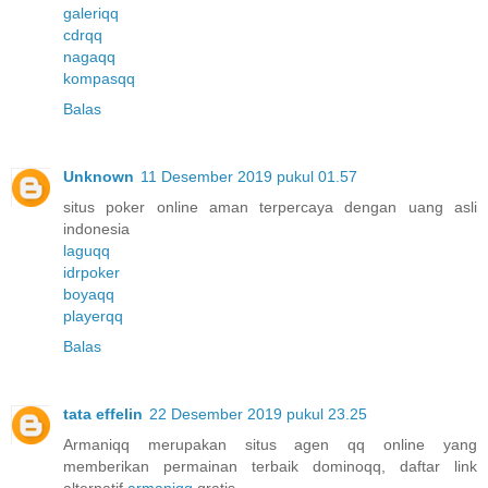
galeriqq
cdrqq
nagaqq
kompasqq
Balas
Unknown
11 Desember 2019 pukul 01.57
situs poker online aman terpercaya dengan uang asli
indonesia
laguqq
idrpoker
boyaqq
playerqq
Balas
tata effelin
22 Desember 2019 pukul 23.25
Armaniqq merupakan situs agen qq online yang
memberikan permainan terbaik dominoqq, daftar link
alternatif
armaniqq
gratis.