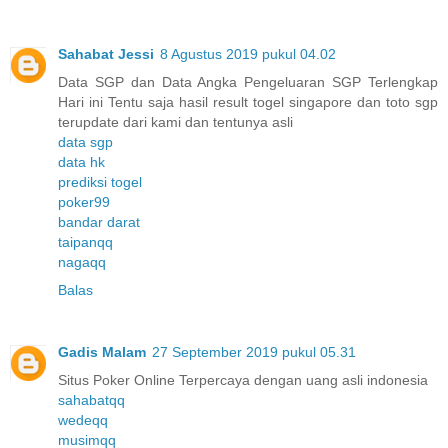
Sahabat Jessi
8 Agustus 2019 pukul 04.02
Data SGP dan Data Angka Pengeluaran SGP Terlengkap
Hari ini Tentu saja hasil result togel singapore dan toto sgp
terupdate dari kami dan tentunya asli
data sgp
data hk
prediksi togel
poker99
bandar darat
taipanqq
nagaqq
Balas
Gadis Malam
27 September 2019 pukul 05.31
Situs Poker Online Terpercaya dengan uang asli indonesia
sahabatqq
wedeqq
musimqq