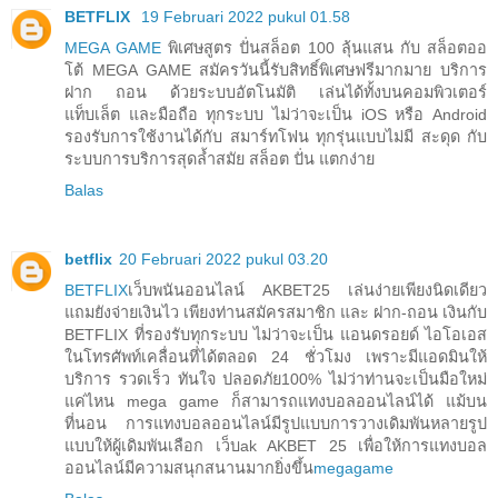
BETFLIX
19 Februari 2022 pukul 01.58
MEGA GAME
พิเศษสูตร ปั่นสล็อต 100 ลุ้นแสน กับ สล็อตออ
โต้ MEGA GAME สมัครวันนี้รับสิทธิ์พิเศษฟรีมากมาย บริการ
ฝาก ถอน ด้วยระบบอัตโนมัติ เล่นได้ทั้งบนคอมพิวเตอร์
แท็บเล็ต และมือถือ ทุกระบบ ไม่ว่าจะเป็น iOS หรือ Android
รองรับการใช้งานได้กับ สมาร์ทโฟน ทุกรุ่นแบบไม่มี สะดุด กับ
ระบบการบริการสุดล้ำสมัย สล็อต ปั่น แตกง่าย
Balas
betflix
20 Februari 2022 pukul 03.20
BETFLIX
เว็บพนันออนไลน์ AKBET25 เล่นง่ายเพียงนิดเดียว
แถมยังจ่ายเงินไว เพียงท่านสมัครสมาชิก และ ฝาก-ถอน เงินกับ
BETFLIX ที่รองรับทุกระบบ ไม่ว่าจะเป็น แอนดรอยด์ ไอโอเอส
ในโทรศัพท์เคลื่อนที่ได้ตลอด 24 ชั่วโมง เพราะมีแอดมินให้
บริการ รวดเร็ว ทันใจ ปลอดภัย100% ไม่ว่าท่านจะเป็นมือใหม่
แค่ไหน mega game ก็สามารถแทงบอลออนไลน์ได้ แม้บน
ที่นอน การแทงบอลออนไลน์มีรูปแบบการวางเดิมพันหลายรูป
แบบให้ผู้เดิมพันเลือก เว็บak AKBET 25 เพื่อให้การแทงบอล
ออนไลน์มีความสนุกสนานมากยิ่งขึ้น
megagame