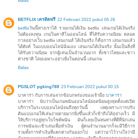
Balas
BETFLIX เครดิตฟรี
22 Februari 2022 pukul 05.26
betflix
วันนี้ทางเราได้ รวมเกมได้เงิน betflix เล่นเกมได้เงินจริง
ไม่ต้องลงทุน เกมในคาสิโนออนไลน์ ที่ได้รับความนิยม ตลอด
กาลอย่างเว็บ betflix เล่นเกมส์ ได้เงินจริง ก็คือการ เล่นเกมแล้ว
ได้ตังค์ ในแบบออนไลน์นั่นเอง เล่นเกมได้เงินจริง นั้นเป็นสิ่งที่
ได้รับความนิยม จากผู้เล่นเป็นจำนวนมาก ทั้งชาวไทยและชาว
ต่างชาติ โดยเฉพาะอย่างยิ่งในตอนนี้ เล่นเกม
Balas
PGSLOT pgking789
23 Februari 2022 pukul 00.15
บาคาร่า กับการเล่นจากข้อบกพร่องของเจ้ามือ
บาคาร่า
บาคาร่า นับว่าเป็นเกมพนันออนไลน์ยอดนิยมสูงสุดตั้งแต่เปิด
บริการในระบบออนไลน์จนถึงทุกวันนี้ เหตุเพราะการปรับ
ต้นแบบเกมให้เล่นง่ายดายมากยิ่งขึ้นแล้วก็เข้าถึงได้อย่างเร็ว มี
ให้บริการอยู่ทุกเว็บไซต์พนัน มันก็เลยเป็นหนทางที่ดีที่นักเล่น
การพนันจะเข้าเล่นเพื่อทำเงิน ผู้คนจำนวนมากก็จะมีวิธีการ
รวมทั้งการทำเงินที่แตกต่างกันออกไป แต่ว่าน่าไว้วางใจว่ามี