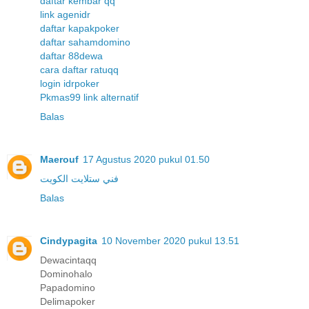
daftar kembar qq
link agenidr
daftar kapakpoker
daftar sahamdomino
daftar 88dewa
cara daftar ratuqq
login idrpoker
Pkmas99 link alternatif
Balas
Maerouf
17 Agustus 2020 pukul 01.50
فني ستلايت الكويت
Balas
Cindypagita
10 November 2020 pukul 13.51
Dewacintaqq
Dominohalo
Papadomino
Delimapoker