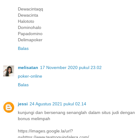
Dewacintaqq
Dewacinta
Halototo
Dominohalo
Papadomino
Delimapoker
Balas
melisatan
17 November 2020 pukul 23.02
poker-online
Balas
jessi
24 Agustus 2021 pukul 02.14
kunjungi dan bersenang senanglah dalam situs judi dengan
bonus melimpah
https://images.google.la/url?
q=https://www.teatroguindalera.com/