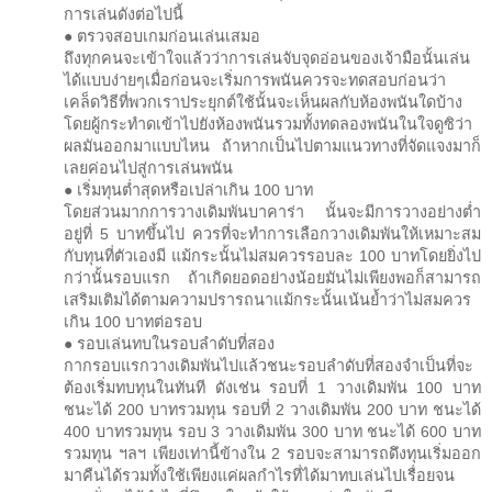
การเล่นดังต่อไปนี้
● ตรวจสอบเกมก่อนเล่นเสมอ
ถึงทุกคนจะเข้าใจแล้วว่าการเล่นจับจุดอ่อนของเจ้ามือนั้นเล่น
ได้แบบง่ายๆเมื่อก่อนจะเริ่มการพนันควรจะทดสอบก่อนว่า
เคล็ดวิธีที่พวกเราประยุกต์ใช้นั้นจะเห็นผลกับห้องพนันใดบ้าง
โดยผู้กระทำดเข้าไปยังห้องพนันรวมทั้งทดลองพนันในใจดูซิว่า
ผลมันออกมาแบบไหน ถ้าหากเป็นไปตามแนวทางที่จัดแจงมาก็
เลยค่อนไปสู่การเล่นพนัน
● เริ่มทุนต่ำสุดหรือเปล่าเกิน 100 บาท
โดยส่วนมากการวางเดิมพันบาคาร่า นั้นจะมีการวางอย่างต่ำ
อยู่ที่ 5 บาทขึ้นไป ควรที่จะทำการเลือกวางเดิมพันให้เหมาะสม
กับทุนที่ตัวเองมี แม้กระนั้นไม่สมควรรอบละ 100 บาทโดยยิ่งไป
กว่านั้นรอบแรก ถ้าเกิดยอดอย่างน้อยมันไม่เพียงพอก็สามารถ
เสริมเติมได้ตามความปรารถนาแม้กระนั้นเน้นย้ำว่าไม่สมควร
เกิน 100 บาทต่อรอบ
● รอบเล่นทบในรอบลำดับที่สอง
กากรอบแรกวางเดิมพันไปแล้วชนะรอบลำดับที่สองจำเป็นที่จะ
ต้องเริ่มทบทุนในทันที ดังเช่น รอบที่ 1 วางเดิมพัน 100 บาท
ชนะได้ 200 บาทรวมทุน รอบที่ 2 วางเดิมพัน 200 บาท ชนะได้
400 บาทรวมทุน รอบ 3 วางเดิมพัน 300 บาท ชนะได้ 600 บาท
รวมทุน ฯลฯ เพียงเท่านี้ข้างใน 2 รอบจะสามารถดึงทุนเริ่มออก
มาคืนได้รวมทั้งใช้เพียงแค่ผลกำไรที่ได้มาทบเล่นไปเรื่อยจน