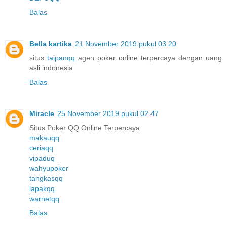
Balas
Bella kartika
21 November 2019 pukul 03.20
situs
taipanqq
agen poker online terpercaya dengan uang
asli indonesia
Balas
Miracle
25 November 2019 pukul 02.47
Situs Poker QQ Online Terpercaya
makauqq
ceriaqq
vipaduq
wahyupoker
tangkasqq
lapakqq
warnetqq
Balas