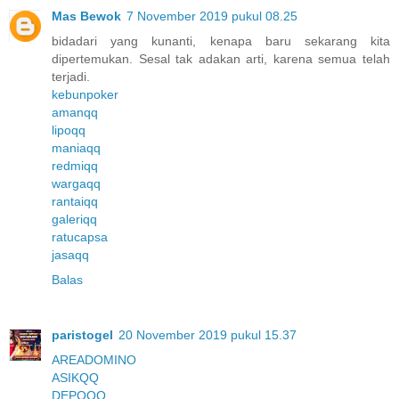
Mas Bewok
7 November 2019 pukul 08.25
bidadari yang kunanti, kenapa baru sekarang kita
dipertemukan. Sesal tak adakan arti, karena semua telah
terjadi.
kebunpoker
amanqq
lipoqq
maniaqq
redmiqq
wargaqq
rantaiqq
galeriqq
ratucapsa
jasaqq
Balas
paristogel
20 November 2019 pukul 15.37
AREADOMINO
ASIKQQ
DEPOQQ