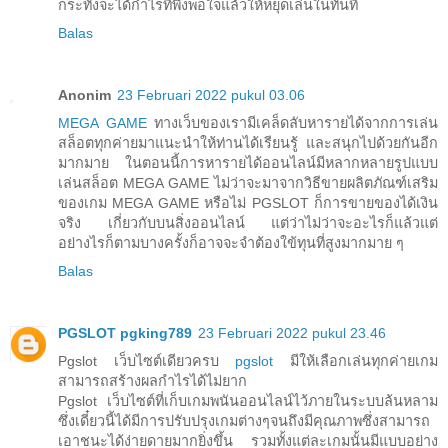
กระทั่งจะได้กำไรที่พึงพอใจแล้วให้หยุดเล่นในทันที
Balas
Anonim
23 Februari 2022 pukul 03.06
MEGA GAME
ทางเว็บของเรามีเคล็ดลับหารายได้จากการเล่น
สล็อตทุกค่ายมาแนะนำให้ท่านได้เรียนรู้ และสนุกไปด้วยกันอีก
มากมาย ในตอนนี้การหารายได้ออนไลน์มีหลากหลายรูปแบบ
เล่นสล็อต MEGA GAME ไม่ว่าจะมาจากวิธีขายผลิตภัณฑ์เสริม
ของเกม MEGA GAME หรือไม่ PGSLOT ก็การขายของได้เงิน
จริง เกี่ยวกับบนสิ่งออนไลน์ แต่ว่าไม่ว่าจะอะไรก็แล้วแต่
อย่างไรก็ตามบางครั้งก็อาจจะจำต้องใข้ทุนที่สูงมากมาย ๆ
Balas
PGSLOT pgking789
23 Februari 2022 pukul 23.46
Pgslot เว็บไซต์เดียวครบ
pgslot
มีให้เลือกเล่นทุกค่ายเกม
สามารถสร้างผลกำไรได้ไม่ยาก
Pgslot เว็บไซต์ที่เก็บเกมพนันออนไลน์ไว้ภายในระบบล้นหลาม
ซึ่งเดี๋ยวนี้ได้มีการปรับปรุงเกมต่างๆจนถึงมีคุณภาพซึ่งสามารถ
เอาชนะได้ง่ายดายมากยิ่งขึ้น รวมทั้งแต่ละเกมนั้นมีแบบอย่าง