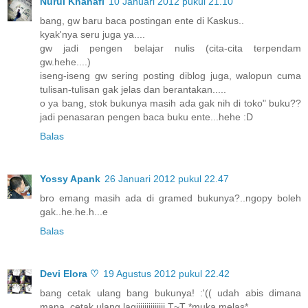
Nurul Khanafi
10 Januari 2012 pukul 21.10
bang, gw baru baca postingan ente di Kaskus..
kyak'nya seru juga ya....
gw jadi pengen belajar nulis (cita-cita terpendam
gw.hehe....)
iseng-iseng gw sering posting diblog juga, walopun cuma
tulisan-tulisan gak jelas dan berantakan.....
o ya bang, stok bukunya masih ada gak nih di toko" buku??
jadi penasaran pengen baca buku ente...hehe :D
Balas
Yossy Apank
26 Januari 2012 pukul 22.47
bro emang masih ada di gramed bukunya?..ngopy boleh
gak..he.he.h...e
Balas
Devi Elora ♡
19 Agustus 2012 pukul 22.42
bang cetak ulang bang bukunya! :'(( udah abis dimana
mana. cetak ulang lagiiiiiiiiiiiiii T~T *muka melas*