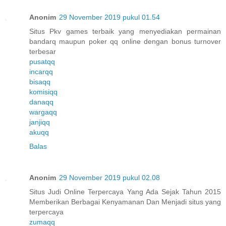
Anonim
29 November 2019 pukul 01.54
Situs Pkv games terbaik yang menyediakan permainan
bandarq maupun poker qq online dengan bonus turnover
terbesar
pusatqq
incarqq
bisaqq
komisiqq
danaqq
wargaqq
janjiqq
akuqq
Balas
Anonim
29 November 2019 pukul 02.08
Situs Judi Online Terpercaya Yang Ada Sejak Tahun 2015
Memberikan Berbagai Kenyamanan Dan Menjadi situs yang
terpercaya
zumaqq