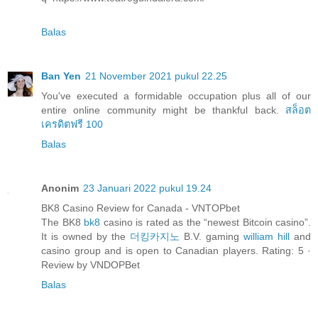
Balas
Ban Yen
21 November 2021 pukul 22.25
You've executed a formidable occupation plus all of our
entire online community might be thankful back.
สล็อต
เครดิตฟรี 100
Balas
Anonim
23 Januari 2022 pukul 19.24
BK8 Casino Review for Canada - VNTOPbet
The BK8
bk8
casino is rated as the “newest Bitcoin casino”.
It is owned by the
더킹카지노
B.V. gaming
william hill
and
casino group and is open to Canadian players. Rating: 5 ·
‎Review by VNDOPBet
Balas