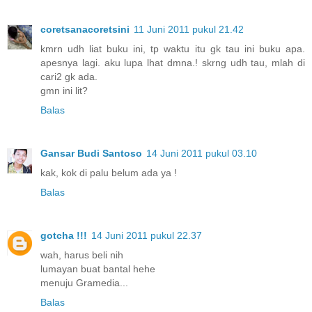
coretsanacoretsini
11 Juni 2011 pukul 21.42
kmrn udh liat buku ini, tp waktu itu gk tau ini buku apa.
apesnya lagi. aku lupa lhat dmna.! skrng udh tau, mlah di
cari2 gk ada.
gmn ini lit?
Balas
Gansar Budi Santoso
14 Juni 2011 pukul 03.10
kak, kok di palu belum ada ya !
Balas
gotcha !!!
14 Juni 2011 pukul 22.37
wah, harus beli nih
lumayan buat bantal hehe
menuju Gramedia...
Balas