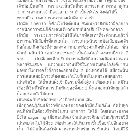
น้อยคนมากมายที่ต้องการจะเอาชนะเจ้ามือด้วยการดูเกมของ
เจ้ามือเป็นหลัก เพราะฉะนั้นวันนี้พวกเราจะพาทุกท่านมาดูกัน
ว่าการเอาชนะเจ้ามือจะสามารถทำเป็นเช่นไร ดังต่อไปนี้
ทราบถึงความปรารถนาของเจ้ามือ บาคาร่า
เจ้ามือ บาคาร่า ก็คือเว็บไซต์พนัน ซึ่งแน่ๆว่าสิ่งที่เจ้ามืออยาก
จากนักการพนันก็คือเช่นเดียวกันกับที่นักเสี่ยงโชคอยากจาก
เจ้ามือ กระบวนการทำเงินให้ได้มากที่สุดเท่าที่จะทำเป็นแล้วก็
อุตสาหะให้เสียต่ำที่สุดแค่นั้น การเล่นพนันจากข้อเสียของเจ้า
มือก็เลยเกิดเรื่องที่ง่ายสุดๆความบกพร่องจะเกิดขึ้นได้น้อย ขั้น
ต่ำเข้าพนัน 10 รอบจังหวะชนะจำเป็นต้องไม่ต่ำลงมากยิ่งกว่า 7
รอบ เจ้ามือจะเลือกรับประทานฝั่งที่มีคนวางเดิมพันจำนวน
หลายชิ้นเสมอ แต่ว่าแม้ว่าเงินที่ใช้ในการเดิมพันใกล้เคียงกัน
ผลของไพ่บางครั้งก็อาจจะออกเป็น 2 ฝั่งเท่ากันได้ แม้กระนั้น
การเล่นเสมอมีการเสี่ยงเยอะเกินไปก็เลยไม่เหมาะสมต่อการ
เล่นทำเงิน ให้ย้ำเล่นฝั่งเจ้ามือรวมทั้งฝั่งผู้เล่นเพียงแค่นั้น แม้ใน
เรื่องที่เงินที่ใช้ในการเดิมพันของทั้งยัง 2 ฝั่งเสมอกันให้หยุดแล้ว
ก็คอยรอบถัดไปแทน
เล่นพนันกับข้อด้อยของเจ้ามือพร้อมทบเงิน
เมื่อทุกคนรู้กันแล้วว่าข้อบกพร่องของเจ้ามือเป็นยังไง ถัดไปทุก
คนก็จำเป็นต้องเข้าทำเงินกับ บาคาร่า ให้ได้ โดยเฉพาะอย่าง
ยิ่งใน sagaming เมื่อก่อนที่จะเข้าเล่นควรศึกษาเรียนรู้กรรมวิธี
เล่นทบเงินไปใช้ด้วย เพื่อทำเงินให้เพิ่มมากขึ้นเรื่อยๆไปอีกอย่าง
เร็ว ไม่จำเป็นต้องใช้เวลานานๆสำหรับการเข้าเล่น โดยมีวิธี