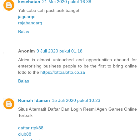
kesehatan
21 Mei 2020 pukul 16.38
Yuk coba ceh pasti asik banget
jaguarqq
rajabandarq
Balas
Anonim
9 Juli 2020 pukul 01.18
Africa is almost untouched and opportunities abound for
enterprising business people to be the first to bring online
lotto to the
https://lottoalotto.co.za
Balas
Rumah Idaman
15 Juli 2020 pukul 10.23
Situs Alternatif Daftar Dan Login Resmi Agen Games Online
Terbaik
daftar rtpk88
club88