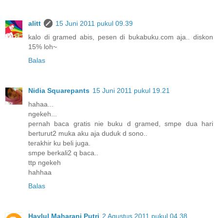
alitt
15 Juni 2011 pukul 09.39
kalo di gramed abis, pesen di bukabuku.com aja.. diskon
15% loh~
Balas
Nidia Squarepants
15 Juni 2011 pukul 19.21
hahaa...
ngekeh...
pernah baca gratis nie buku d gramed, smpe dua hari
berturut2 muka aku aja duduk d sono..
terakhir ku beli juga.
smpe berkali2 q baca..
ttp ngekeh
hahhaa
Balas
Haylul Maharani Putri
2 Agustus 2011 pukul 04.38