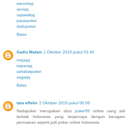
warnetqq
seniqq
rajawaliqq
pasarpoker
dadupoker
Balas
Gadis Malam
1 Oktober 2019 pukul 03.40
mejaqq
taipanqq
sahabatpoker
nagaqq
Balas
tata effelin
2 Oktober 2019 pukul 00.58
Nadapoker merupakan situs
poker99
online uang asli
terbaik Indonesia yang terpercaya dengan beragam
permainan seperti judi poker online Indonesia.