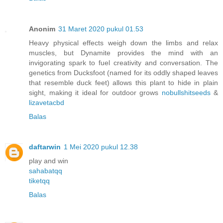
Anonim
31 Maret 2020 pukul 01.53
Heavy physical effects weigh down the limbs and relax
muscles, but Dynamite provides the mind with an
invigorating spark to fuel creativity and conversation. The
genetics from Ducksfoot (named for its oddly shaped leaves
that resemble duck feet) allows this plant to hide in plain
sight, making it ideal for outdoor grows
nobullshitseeds
&
lizavetacbd
Balas
daftarwin
1 Mei 2020 pukul 12.38
play and win
sahabatqq
tiketqq
Balas