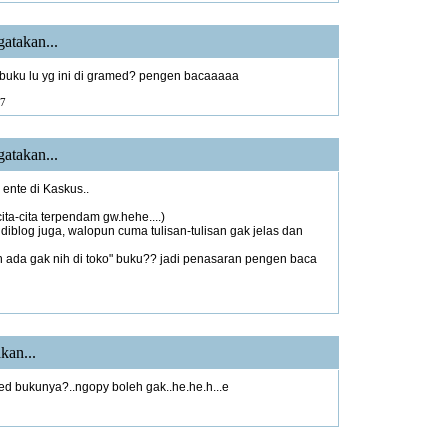
atakan...
t buku lu yg ini di gramed? pengen bacaaaaa
7
atakan...
ente di Kaskus..
ita-cita terpendam gw.hehe....)
 diblog juga, walopun cuma tulisan-tulisan gak jelas dan
h ada gak nih di toko" buku?? jadi penasaran pengen baca
kan...
d bukunya?..ngopy boleh gak..he.he.h...e