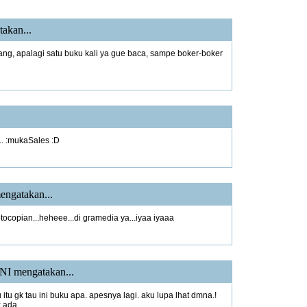
akan...
g, apalagi satu buku kali ya gue baca, sampe boker-boker
1
.. :mukaSales :D
1
ngatakan...
fotocopian...heheee...di gramedia ya...iyaa iyaaa
NI
mengatakan...
u itu gk tau ini buku apa. apesnya lagi. aku lupa lhat dmna.!
k ada.