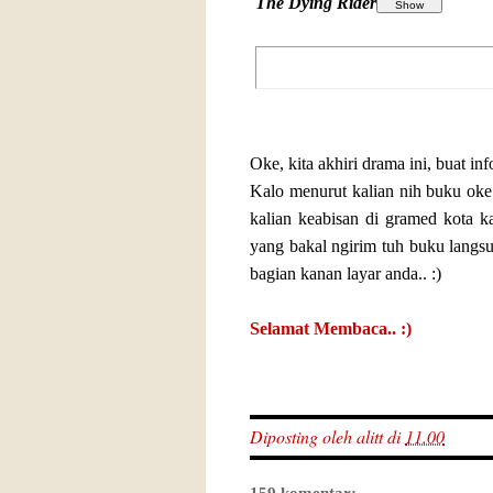
The Dying Rider
Oke, kita akhiri drama ini, buat inf
Kalo menurut kalian nih buku oke 
kalian keabisan di gramed kota k
yang bakal ngirim tuh buku langsu
bagian kanan layar anda.. :)
Selamat Membaca.. :)
Diposting oleh
alitt
di
11.00
159 komentar: