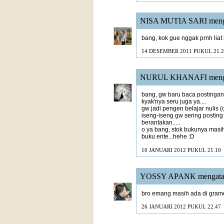
NISA MUTIA SARI
meng
bang, kok gue nggak prnh lia
14 DESEMBER 2011 PUKUL 21.2
NURUL KHANAFI
meng
bang, gw baru baca postingan 
kyak'nya seru juga ya....
gw jadi pengen belajar nulis (c
iseng-iseng gw sering posting
berantakan.....
o ya bang, stok bukunya masi
buku ente...hehe :D
10 JANUARI 2012 PUKUL 21.10
YOSSY APANK
mengata
bro emang masih ada di grame
26 JANUARI 2012 PUKUL 22.47