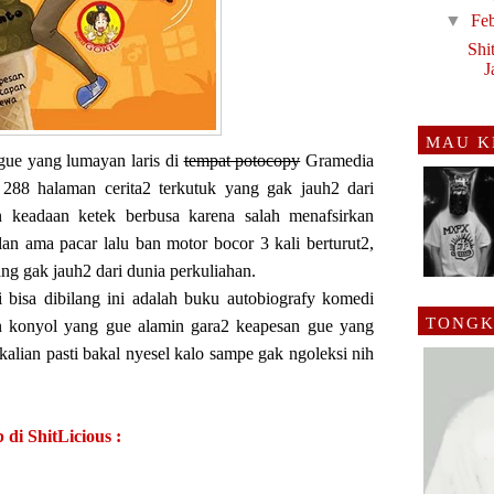
▼
Fe
Shi
J
MAU K
gue yang lumayan laris di
tempat potocopy
Gramedia
288 halaman cerita2 terkutuk yang gak jauh2 dari
n keadaan ketek berbusa karena salah menafsirkan
lan ama pacar lalu ban motor bocor 3 kali berturut2,
ng gak jauh2 dari dunia perkuliahan.
i bisa dibilang ini adalah buku autobiografy komedi
TONGK
an konyol yang gue alamin gara2 keapesan gue yang
 kalian pasti bakal nyesel kalo sampe gak ngoleksi nih
 di ShitLicious :