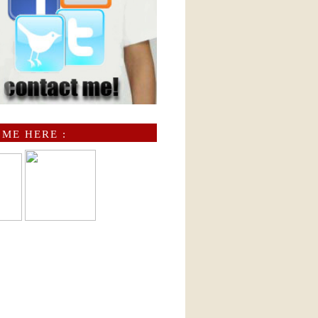
 ME HERE :