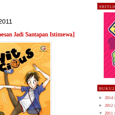
SHITL
 2011
pesan Jadi Santapan Istimewa]
BUKU2
►
2014
►
2012
▼
2011