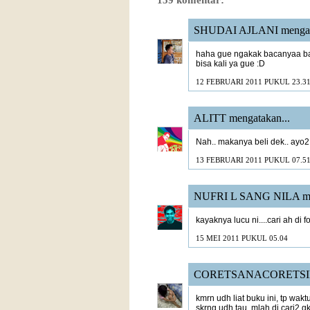
SHUDAI AJLANI
mengat
haha gue ngakak bacanyaa ban
bisa kali ya gue :D
12 FEBRUARI 2011 PUKUL 23.3
ALITT
mengatakan...
Nah.. makanya beli dek.. ayo2
13 FEBRUARI 2011 PUKUL 07.5
NUFRI L SANG NILA
me
kayaknya lucu ni....cari ah di 
15 MEI 2011 PUKUL 05.04
CORETSANACORETSI
kmrn udh liat buku ini, tp wakt
skrng udh tau, mlah di cari2 g