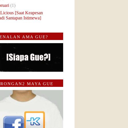
bruari
(1)
tLicious [Saat Keapesan
adi Santapan Istimewa]
ENALAN AMA GUE?
RONGAN2 MAYA GUE