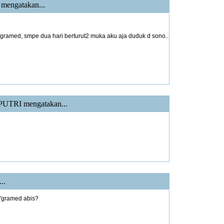
mengatakan...
 gramed, smpe dua hari berturut2 muka aku aja duduk d sono..
PUTRI
mengatakan...
..
 d'gramed abis?