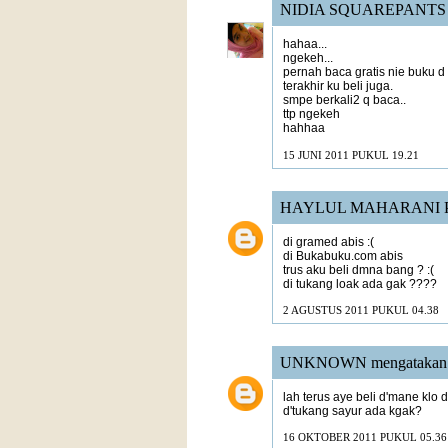
NIDIA SQUAREPANTS
hahaa...
ngekeh...
pernah baca gratis nie buku d
terakhir ku beli juga.
smpe berkali2 q baca..
ttp ngekeh
hahhaa
15 JUNI 2011 PUKUL 19.21
HAYLUL MAHARANI 
di gramed abis :(
di Bukabuku.com abis
trus aku beli dmna bang ? :(
di tukang loak ada gak ????
2 AGUSTUS 2011 PUKUL 04.38
UNKNOWN
mengatakan.
lah terus aye beli d'mane klo
d'tukang sayur ada kgak?
16 OKTOBER 2011 PUKUL 05.36