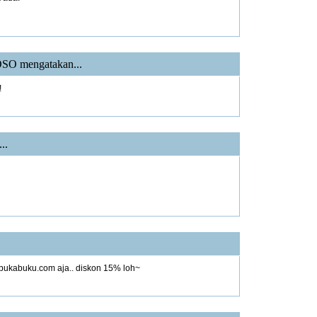
OSO
mengatakan...
!
..
 bukabuku.com aja.. diskon 15% loh~