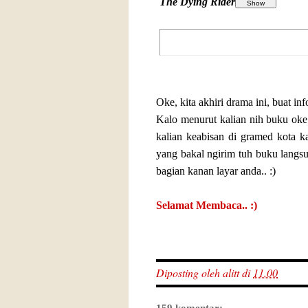
The Dying Rider
Oke, kita akhiri drama ini, buat inf
Kalo menurut kalian nih buku oke 
kalian keabisan di gramed kota k
yang bakal ngirim tuh buku langsu
bagian kanan layar anda.. :)
Selamat Membaca.. :)
Diposting oleh
alitt
di
11.00
159 komentar: