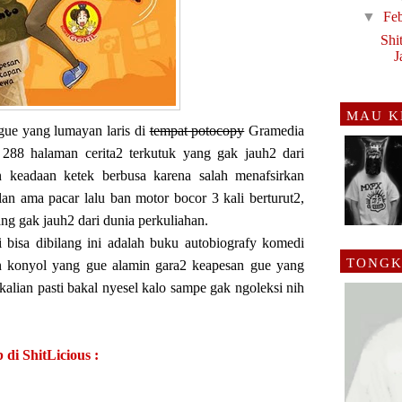
▼
Fe
Shi
J
MAU K
gue yang lumayan laris di
tempat potocopy
Gramedia
288 halaman cerita2 terkutuk yang gak jauh2 dari
n keadaan ketek berbusa karena salah menafsirkan
lan ama pacar lalu ban motor bocor 3 kali berturut2,
ng gak jauh2 dari dunia perkuliahan.
i bisa dibilang ini adalah buku autobiografy komedi
TONGK
an konyol yang gue alamin gara2 keapesan gue yang
 kalian pasti bakal nyesel kalo sampe gak ngoleksi nih
 di ShitLicious :