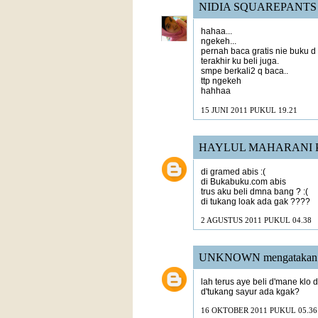
NIDIA SQUAREPANTS
hahaa...
ngekeh...
pernah baca gratis nie buku d
terakhir ku beli juga.
smpe berkali2 q baca..
ttp ngekeh
hahhaa
15 JUNI 2011 PUKUL 19.21
HAYLUL MAHARANI 
di gramed abis :(
di Bukabuku.com abis
trus aku beli dmna bang ? :(
di tukang loak ada gak ????
2 AGUSTUS 2011 PUKUL 04.38
UNKNOWN
mengatakan.
lah terus aye beli d'mane klo
d'tukang sayur ada kgak?
16 OKTOBER 2011 PUKUL 05.36