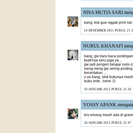
NISA MUTIA SARI
meng
bang, kok gue nggak prnh lia
14 DESEMBER 2011 PUKUL 21.2
NURUL KHANAFI
meng
bang, gw baru baca postingan 
kyak'nya seru juga ya....
gw jadi pengen belajar nulis (c
iseng-iseng gw sering posting
berantakan.....
o ya bang, stok bukunya masi
buku ente...hehe :D
10 JANUARI 2012 PUKUL 21.10
YOSSY APANK
mengata
bro emang masih ada di grame
26 JANUARI 2012 PUKUL 22.47