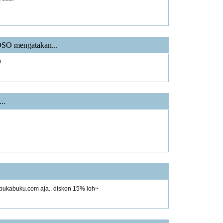
OSO
mengatakan...
!
..
 bukabuku.com aja.. diskon 15% loh~