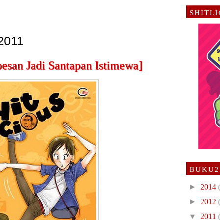
SHITL
 2011
pesan Jadi Santapan Istimewa]
BUKU2
►
2014
►
2012
▼
2011