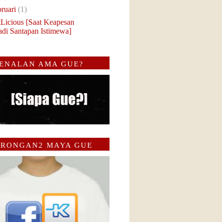
bruari
(1)
tLicious [Saat Keapesan
adi Santapan Istimewa]
ENALAN AMA GUE?
RONGAN2 MAYA GUE