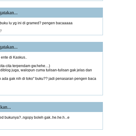
atakan...
t buku lu yg ini di gramed? pengen bacaaaaa
7
atakan...
ente di Kaskus..
ita-cita terpendam gw.hehe....)
 diblog juga, walopun cuma tulisan-tulisan gak jelas dan
h ada gak nih di toko" buku?? jadi penasaran pengen baca
kan...
d bukunya?..ngopy boleh gak..he.he.h...e