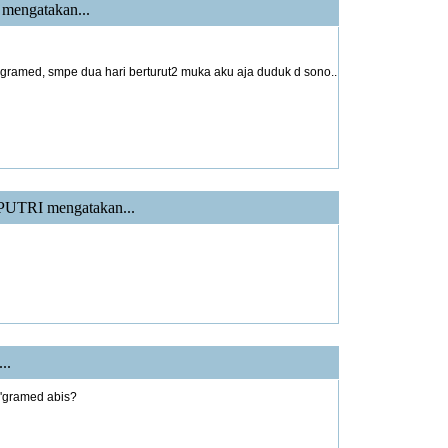
mengatakan...
 gramed, smpe dua hari berturut2 muka aku aja duduk d sono..
PUTRI
mengatakan...
..
 d'gramed abis?