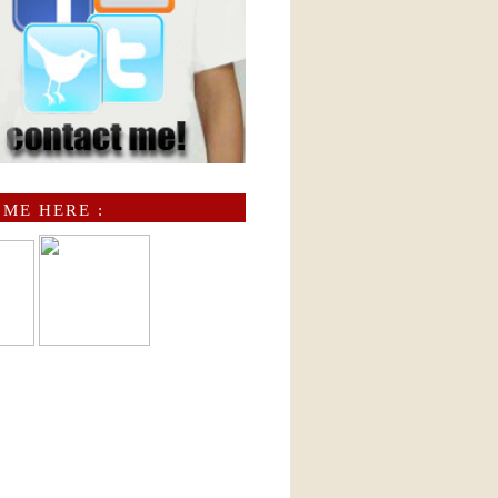
 ME HERE :