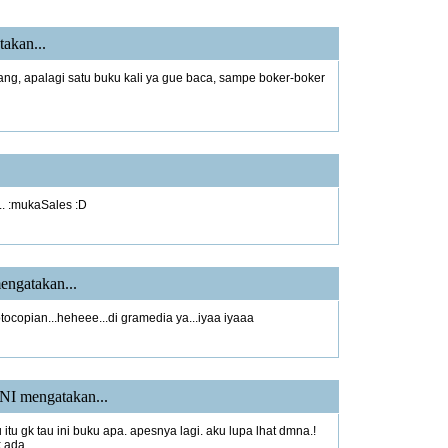
akan...
g, apalagi satu buku kali ya gue baca, sampe boker-boker
1
.. :mukaSales :D
1
ngatakan...
fotocopian...heheee...di gramedia ya...iyaa iyaaa
NI
mengatakan...
u itu gk tau ini buku apa. apesnya lagi. aku lupa lhat dmna.!
k ada.