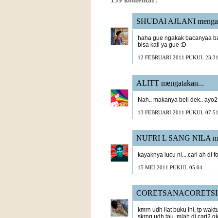
SHUDAI AJLANI
mengat
haha gue ngakak bacanyaa ban
bisa kali ya gue :D
12 FEBRUARI 2011 PUKUL 23.3
ALITT
mengatakan...
Nah.. makanya beli dek.. ayo2
13 FEBRUARI 2011 PUKUL 07.5
NUFRI L SANG NILA
me
kayaknya lucu ni....cari ah di 
15 MEI 2011 PUKUL 05.04
CORETSANACORETSI
kmrn udh liat buku ini, tp wakt
skrng udh tau, mlah di cari2 g