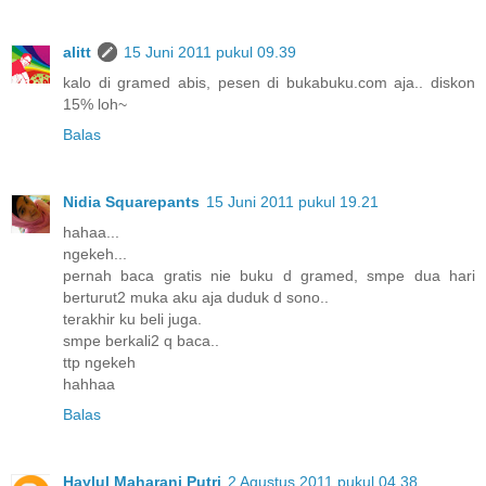
alitt
15 Juni 2011 pukul 09.39
kalo di gramed abis, pesen di bukabuku.com aja.. diskon
15% loh~
Balas
Nidia Squarepants
15 Juni 2011 pukul 19.21
hahaa...
ngekeh...
pernah baca gratis nie buku d gramed, smpe dua hari
berturut2 muka aku aja duduk d sono..
terakhir ku beli juga.
smpe berkali2 q baca..
ttp ngekeh
hahhaa
Balas
Haylul Maharani Putri
2 Agustus 2011 pukul 04.38