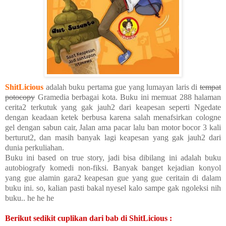
ShitLicious
adalah buku pertama gue yang lumayan laris di
tempat
potocopy
Gramedia berbagai kota. Buku ini memuat 288 halaman
cerita2 terkutuk yang gak jauh2 dari keapesan seperti Ngedate
dengan keadaan ketek berbusa karena salah menafsirkan cologne
gel dengan sabun cair, Jalan ama pacar lalu ban motor bocor 3 kali
berturut2, dan masih banyak lagi keapesan yang gak jauh2 dari
dunia perkuliahan.
Buku ini based on true story, jadi bisa dibilang ini adalah buku
autobiografy komedi non-fiksi. Banyak banget kejadian konyol
yang gue alamin gara2 keapesan gue yang gue ceritain di dalam
buku ini. so, kalian pasti bakal nyesel kalo sampe gak ngoleksi nih
buku.. he he he
Berikut sedikit cuplikan dari bab di ShitLicious :