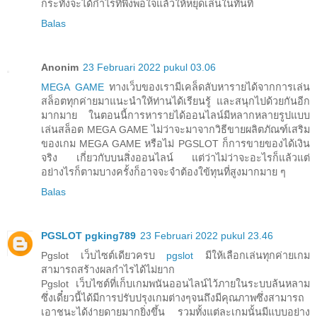
กระทั่งจะได้กำไรที่พึงพอใจแล้วให้หยุดเล่นในทันที
Balas
Anonim
23 Februari 2022 pukul 03.06
MEGA GAME
ทางเว็บของเรามีเคล็ดลับหารายได้จากการเล่น
สล็อตทุกค่ายมาแนะนำให้ท่านได้เรียนรู้ และสนุกไปด้วยกันอีก
มากมาย ในตอนนี้การหารายได้ออนไลน์มีหลากหลายรูปแบบ
เล่นสล็อต MEGA GAME ไม่ว่าจะมาจากวิธีขายผลิตภัณฑ์เสริม
ของเกม MEGA GAME หรือไม่ PGSLOT ก็การขายของได้เงิน
จริง เกี่ยวกับบนสิ่งออนไลน์ แต่ว่าไม่ว่าจะอะไรก็แล้วแต่
อย่างไรก็ตามบางครั้งก็อาจจะจำต้องใข้ทุนที่สูงมากมาย ๆ
Balas
PGSLOT pgking789
23 Februari 2022 pukul 23.46
Pgslot เว็บไซต์เดียวครบ
pgslot
มีให้เลือกเล่นทุกค่ายเกม
สามารถสร้างผลกำไรได้ไม่ยาก
Pgslot เว็บไซต์ที่เก็บเกมพนันออนไลน์ไว้ภายในระบบล้นหลาม
ซึ่งเดี๋ยวนี้ได้มีการปรับปรุงเกมต่างๆจนถึงมีคุณภาพซึ่งสามารถ
เอาชนะได้ง่ายดายมากยิ่งขึ้น รวมทั้งแต่ละเกมนั้นมีแบบอย่าง