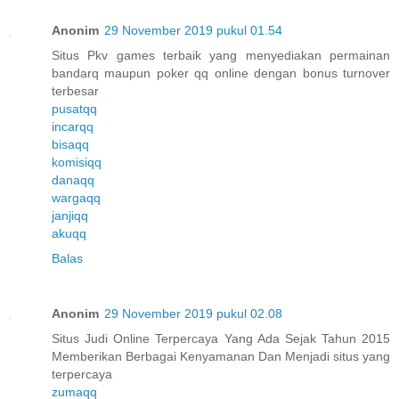
Anonim
29 November 2019 pukul 01.54
Situs Pkv games terbaik yang menyediakan permainan
bandarq maupun poker qq online dengan bonus turnover
terbesar
pusatqq
incarqq
bisaqq
komisiqq
danaqq
wargaqq
janjiqq
akuqq
Balas
Anonim
29 November 2019 pukul 02.08
Situs Judi Online Terpercaya Yang Ada Sejak Tahun 2015
Memberikan Berbagai Kenyamanan Dan Menjadi situs yang
terpercaya
zumaqq