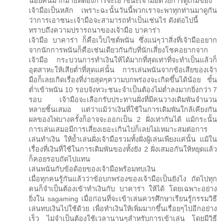
น้อยคนมากมายที่ต้องการจะเอาชนะเจ้ามือด้วยการดูเกมของ
เจ้ามือเป็นหลัก เพราะฉะนั้นวันนี้พวกเราจะพาทุกท่านมาดูกัน
ว่าการเอาชนะเจ้ามือจะสามารถทำเป็นเช่นไร ดังต่อไปนี้
ทราบถึงความปรารถนาของเจ้ามือ บาคาร่า
เจ้ามือ บาคาร่า ก็คือเว็บไซต์พนัน ซึ่งแน่ๆว่าสิ่งที่เจ้ามืออยาก
จากนักการพนันก็คือเช่นเดียวกันกับที่นักเสี่ยงโชคอยากจาก
เจ้ามือ กระบวนการทำเงินให้ได้มากที่สุดเท่าที่จะทำเป็นแล้วก็
อุตสาหะให้เสียต่ำที่สุดแค่นั้น การเล่นพนันจากข้อเสียของเจ้า
มือก็เลยเกิดเรื่องที่ง่ายสุดๆความบกพร่องจะเกิดขึ้นได้น้อย ขั้น
ต่ำเข้าพนัน 10 รอบจังหวะชนะจำเป็นต้องไม่ต่ำลงมากยิ่งกว่า 7
รอบ เจ้ามือจะเลือกรับประทานฝั่งที่มีคนวางเดิมพันจำนวน
หลายชิ้นเสมอ แต่ว่าแม้ว่าเงินที่ใช้ในการเดิมพันใกล้เคียงกัน
ผลของไพ่บางครั้งก็อาจจะออกเป็น 2 ฝั่งเท่ากันได้ แม้กระนั้น
การเล่นเสมอมีการเสี่ยงเยอะเกินไปก็เลยไม่เหมาะสมต่อการ
เล่นทำเงิน ให้ย้ำเล่นฝั่งเจ้ามือรวมทั้งฝั่งผู้เล่นเพียงแค่นั้น แม้ใน
เรื่องที่เงินที่ใช้ในการเดิมพันของทั้งยัง 2 ฝั่งเสมอกันให้หยุดแล้ว
ก็คอยรอบถัดไปแทน
เล่นพนันกับข้อด้อยของเจ้ามือพร้อมทบเงิน
เมื่อทุกคนรู้กันแล้วว่าข้อบกพร่องของเจ้ามือเป็นยังไง ถัดไปทุก
คนก็จำเป็นต้องเข้าทำเงินกับ บาคาร่า ให้ได้ โดยเฉพาะอย่าง
ยิ่งใน sagaming เมื่อก่อนที่จะเข้าเล่นควรศึกษาเรียนรู้กรรมวิธี
เล่นทบเงินไปใช้ด้วย เพื่อทำเงินให้เพิ่มมากขึ้นเรื่อยๆไปอีกอย่าง
เร็ว ไม่จำเป็นต้องใช้เวลานานๆสำหรับการเข้าเล่น โดยมีวิธี