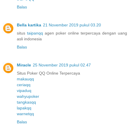
Balas
Bella kartika
21 November 2019 pukul 03.20
situs
taipanqq
agen poker online terpercaya dengan uang
asli indonesia
Balas
Miracle
25 November 2019 pukul 02.47
Situs Poker QQ Online Terpercaya
makauqq
ceriaqq
vipaduq
wahyupoker
tangkasqq
lapakqq
warnetqq
Balas