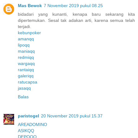
Mas Bewok
7 November 2019 pukul 08.25
bidadari yang kunanti, kenapa baru sekarang kita
dipertemukan. Sesal tak adakan arti, karena semua telah
terjadi.
kebunpoker
amanqq
lipoqq
maniaqq
redmiqq
wargaqq
rantaiqq
galeriqq
ratucapsa
jasaqq
Balas
paristogel
20 November 2019 pukul 15.37
AREADOMINO
ASIKQQ
DEPOQQ