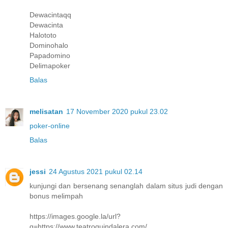
Dewacintaqq
Dewacinta
Halototo
Dominohalo
Papadomino
Delimapoker
Balas
melisatan
17 November 2020 pukul 23.02
poker-online
Balas
jessi
24 Agustus 2021 pukul 02.14
kunjungi dan bersenang senanglah dalam situs judi dengan
bonus melimpah
https://images.google.la/url?
q=https://www.teatroguindalera.com/