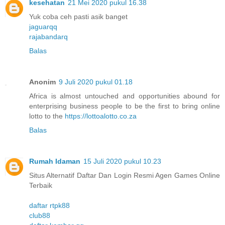
kesehatan
21 Mei 2020 pukul 16.38
Yuk coba ceh pasti asik banget
jaguarqq
rajabandarq
Balas
Anonim
9 Juli 2020 pukul 01.18
Africa is almost untouched and opportunities abound for
enterprising business people to be the first to bring online
lotto to the
https://lottoalotto.co.za
Balas
Rumah Idaman
15 Juli 2020 pukul 10.23
Situs Alternatif Daftar Dan Login Resmi Agen Games Online
Terbaik
daftar rtpk88
club88