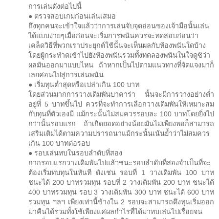
การเล่นดังต่อไปนี้
● ตรวจสอบเกมก่อนเล่นเสมอ
ถึงทุกคนจะเข้าใจแล้วว่าการเล่นจับจุดอ่อนของเจ้ามือนั้นเล่น
ได้แบบง่ายๆเมื่อก่อนจะเริ่มการพนันควรจะทดสอบก่อนว่า
เคล็ดวิธีที่พวกเราประยุกต์ใช้นั้นจะเห็นผลกับห้องพนันใดบ้าง
โดยผู้กระทำดเข้าไปยังห้องพนันรวมทั้งทดลองพนันในใจดูซิว่า
ผลมันออกมาแบบไหน ถ้าหากเป็นไปตามแนวทางที่จัดแจงมาก็
เลยค่อนไปสู่การเล่นพนัน
● เริ่มทุนต่ำสุดหรือเปล่าเกิน 100 บาท
โดยส่วนมากการวางเดิมพันบาคาร่า นั้นจะมีการวางอย่างต่ำ
อยู่ที่ 5 บาทขึ้นไป ควรที่จะทำการเลือกวางเดิมพันให้เหมาะสม
กับทุนที่ตัวเองมี แม้กระนั้นไม่สมควรรอบละ 100 บาทโดยยิ่งไป
กว่านั้นรอบแรก ถ้าเกิดยอดอย่างน้อยมันไม่เพียงพอก็สามารถ
เสริมเติมได้ตามความปรารถนาแม้กระนั้นเน้นย้ำว่าไม่สมควร
เกิน 100 บาทต่อรอบ
● รอบเล่นทบในรอบลำดับที่สอง
กากรอบแรกวางเดิมพันไปแล้วชนะรอบลำดับที่สองจำเป็นที่จะ
ต้องเริ่มทบทุนในทันที ดังเช่น รอบที่ 1 วางเดิมพัน 100 บาท
ชนะได้ 200 บาทรวมทุน รอบที่ 2 วางเดิมพัน 200 บาท ชนะได้
400 บาทรวมทุน รอบ 3 วางเดิมพัน 300 บาท ชนะได้ 600 บาท
รวมทุน ฯลฯ เพียงเท่านี้ข้างใน 2 รอบจะสามารถดึงทุนเริ่มออก
มาคืนได้รวมทั้งใช้เพียงแค่ผลกำไรที่ได้มาทบเล่นไปเรื่อยจน