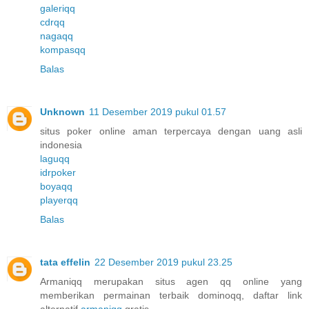
galeriqq
cdrqq
nagaqq
kompasqq
Balas
Unknown
11 Desember 2019 pukul 01.57
situs poker online aman terpercaya dengan uang asli
indonesia
laguqq
idrpoker
boyaqq
playerqq
Balas
tata effelin
22 Desember 2019 pukul 23.25
Armaniqq merupakan situs agen qq online yang
memberikan permainan terbaik dominoqq, daftar link
alternatif
armaniqq
gratis.