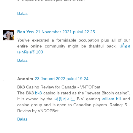
Balas
Ban Yen
21 November 2021 pukul 22.25
You've executed a formidable occupation plus all of our
entire online community might be thankful back.
สล็อต
เครดิตฟรี 100
Balas
Anonim
23 Januari 2022 pukul 19.24
BK8 Casino Review for Canada - VNTOPbet
The BK8
bk8
casino is rated as the “newest Bitcoin casino”.
It is owned by the
더킹카지노
B.V. gaming
william hill
and
casino group and is open to Canadian players. Rating: 5 ·
‎Review by VNDOPBet
Balas