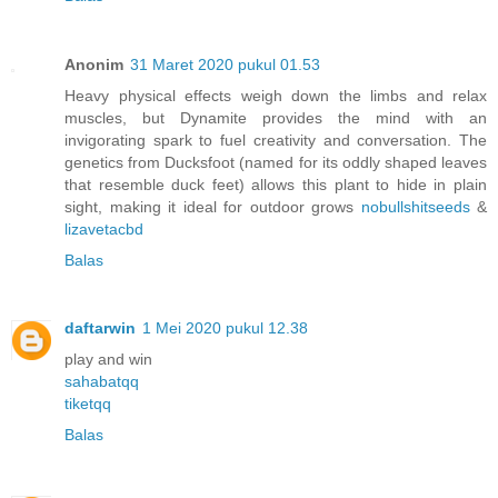
Anonim
31 Maret 2020 pukul 01.53
Heavy physical effects weigh down the limbs and relax
muscles, but Dynamite provides the mind with an
invigorating spark to fuel creativity and conversation. The
genetics from Ducksfoot (named for its oddly shaped leaves
that resemble duck feet) allows this plant to hide in plain
sight, making it ideal for outdoor grows
nobullshitseeds
&
lizavetacbd
Balas
daftarwin
1 Mei 2020 pukul 12.38
play and win
sahabatqq
tiketqq
Balas