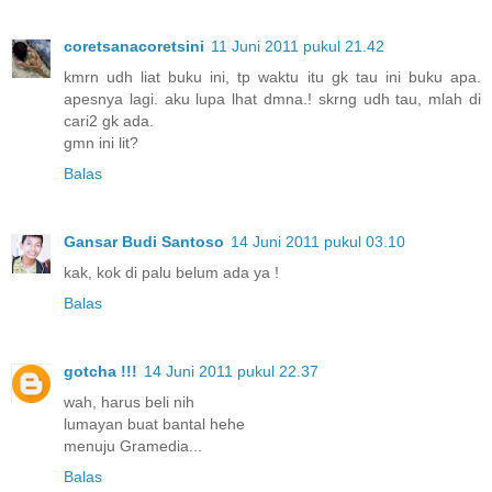
coretsanacoretsini
11 Juni 2011 pukul 21.42
kmrn udh liat buku ini, tp waktu itu gk tau ini buku apa.
apesnya lagi. aku lupa lhat dmna.! skrng udh tau, mlah di
cari2 gk ada.
gmn ini lit?
Balas
Gansar Budi Santoso
14 Juni 2011 pukul 03.10
kak, kok di palu belum ada ya !
Balas
gotcha !!!
14 Juni 2011 pukul 22.37
wah, harus beli nih
lumayan buat bantal hehe
menuju Gramedia...
Balas