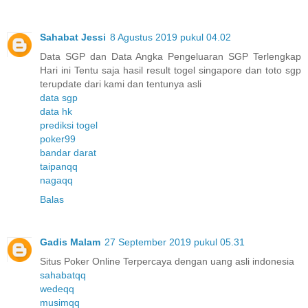
Sahabat Jessi
8 Agustus 2019 pukul 04.02
Data SGP dan Data Angka Pengeluaran SGP Terlengkap
Hari ini Tentu saja hasil result togel singapore dan toto sgp
terupdate dari kami dan tentunya asli
data sgp
data hk
prediksi togel
poker99
bandar darat
taipanqq
nagaqq
Balas
Gadis Malam
27 September 2019 pukul 05.31
Situs Poker Online Terpercaya dengan uang asli indonesia
sahabatqq
wedeqq
musimqq