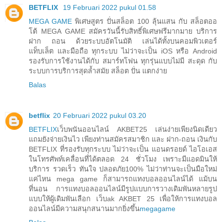
BETFLIX
19 Februari 2022 pukul 01.58
MEGA GAME
พิเศษสูตร ปั่นสล็อต 100 ลุ้นแสน กับ สล็อตออ
โต้ MEGA GAME สมัครวันนี้รับสิทธิ์พิเศษฟรีมากมาย บริการ
ฝาก ถอน ด้วยระบบอัตโนมัติ เล่นได้ทั้งบนคอมพิวเตอร์
แท็บเล็ต และมือถือ ทุกระบบ ไม่ว่าจะเป็น iOS หรือ Android
รองรับการใช้งานได้กับ สมาร์ทโฟน ทุกรุ่นแบบไม่มี สะดุด กับ
ระบบการบริการสุดล้ำสมัย สล็อต ปั่น แตกง่าย
Balas
betflix
20 Februari 2022 pukul 03.20
BETFLIX
เว็บพนันออนไลน์ AKBET25 เล่นง่ายเพียงนิดเดียว
แถมยังจ่ายเงินไว เพียงท่านสมัครสมาชิก และ ฝาก-ถอน เงินกับ
BETFLIX ที่รองรับทุกระบบ ไม่ว่าจะเป็น แอนดรอยด์ ไอโอเอส
ในโทรศัพท์เคลื่อนที่ได้ตลอด 24 ชั่วโมง เพราะมีแอดมินให้
บริการ รวดเร็ว ทันใจ ปลอดภัย100% ไม่ว่าท่านจะเป็นมือใหม่
แค่ไหน mega game ก็สามารถแทงบอลออนไลน์ได้ แม้บน
ที่นอน การแทงบอลออนไลน์มีรูปแบบการวางเดิมพันหลายรูป
แบบให้ผู้เดิมพันเลือก เว็บak AKBET 25 เพื่อให้การแทงบอล
ออนไลน์มีความสนุกสนานมากยิ่งขึ้น
megagame