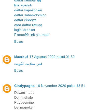
daftar kembar qq
link agenidr
daftar kapakpoker
daftar sahamdomino
daftar 88dewa
cara daftar ratuqq
login idrpoker
Pkmas99 link alternatif
Balas
Maerouf
17 Agustus 2020 pukul 01.50
فني ستلايت الكويت
Balas
Cindypagita
10 November 2020 pukul 13.51
Dewacintaqq
Dominohalo
Papadomino
Delimapoker