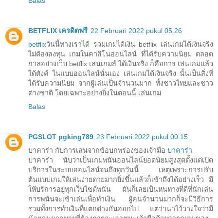
Balas
BETFLIX เครดิตฟรี
22 Februari 2022 pukul 05.26
betflix
วันนี้ทางเราได้ รวมเกมได้เงิน betflix เล่นเกมได้เงินจริง
ไม่ต้องลงทุน เกมในคาสิโนออนไลน์ ที่ได้รับความนิยม ตลอด
กาลอย่างเว็บ betflix เล่นเกมส์ ได้เงินจริง ก็คือการ เล่นเกมแล้ว
ได้ตังค์ ในแบบออนไลน์นั่นเอง เล่นเกมได้เงินจริง นั้นเป็นสิ่งที่
ได้รับความนิยม จากผู้เล่นเป็นจำนวนมาก ทั้งชาวไทยและชาว
ต่างชาติ โดยเฉพาะอย่างยิ่งในตอนนี้ เล่นเกม
Balas
PGSLOT pgking789
23 Februari 2022 pukul 00.15
บาคาร่า กับการเล่นจากข้อบกพร่องของเจ้ามือ
บาคาร่า
บาคาร่า นับว่าเป็นเกมพนันออนไลน์ยอดนิยมสูงสุดตั้งแต่เปิด
บริการในระบบออนไลน์จนถึงทุกวันนี้ เหตุเพราะการปรับ
ต้นแบบเกมให้เล่นง่ายดายมากยิ่งขึ้นแล้วก็เข้าถึงได้อย่างเร็ว มี
ให้บริการอยู่ทุกเว็บไซต์พนัน มันก็เลยเป็นหนทางที่ดีที่นักเล่น
การพนันจะเข้าเล่นเพื่อทำเงิน ผู้คนจำนวนมากก็จะมีวิธีการ
รวมทั้งการทำเงินที่แตกต่างกันออกไป แต่ว่าน่าไว้วางใจว่ามี