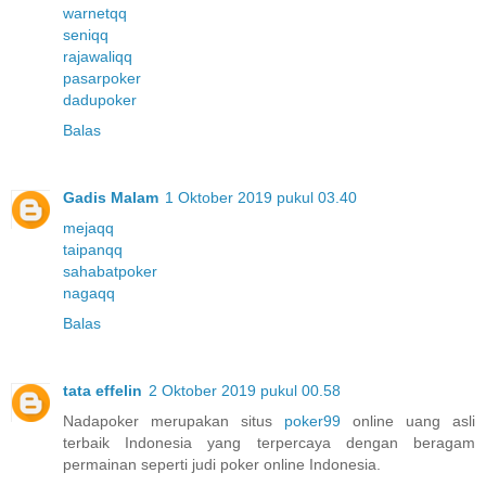
warnetqq
seniqq
rajawaliqq
pasarpoker
dadupoker
Balas
Gadis Malam
1 Oktober 2019 pukul 03.40
mejaqq
taipanqq
sahabatpoker
nagaqq
Balas
tata effelin
2 Oktober 2019 pukul 00.58
Nadapoker merupakan situs
poker99
online uang asli
terbaik Indonesia yang terpercaya dengan beragam
permainan seperti judi poker online Indonesia.