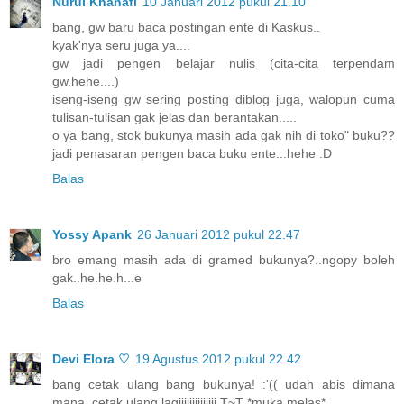
Nurul Khanafi
10 Januari 2012 pukul 21.10
bang, gw baru baca postingan ente di Kaskus..
kyak'nya seru juga ya....
gw jadi pengen belajar nulis (cita-cita terpendam
gw.hehe....)
iseng-iseng gw sering posting diblog juga, walopun cuma
tulisan-tulisan gak jelas dan berantakan.....
o ya bang, stok bukunya masih ada gak nih di toko" buku??
jadi penasaran pengen baca buku ente...hehe :D
Balas
Yossy Apank
26 Januari 2012 pukul 22.47
bro emang masih ada di gramed bukunya?..ngopy boleh
gak..he.he.h...e
Balas
Devi Elora ♡
19 Agustus 2012 pukul 22.42
bang cetak ulang bang bukunya! :'(( udah abis dimana
mana. cetak ulang lagiiiiiiiiiiiiii T~T *muka melas*