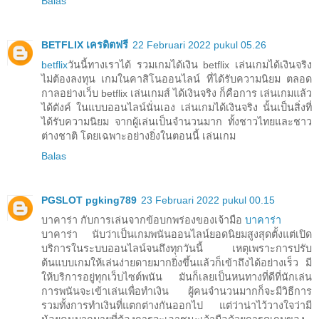
Balas
BETFLIX เครดิตฟรี
22 Februari 2022 pukul 05.26
betflix
วันนี้ทางเราได้ รวมเกมได้เงิน betflix เล่นเกมได้เงินจริง
ไม่ต้องลงทุน เกมในคาสิโนออนไลน์ ที่ได้รับความนิยม ตลอด
กาลอย่างเว็บ betflix เล่นเกมส์ ได้เงินจริง ก็คือการ เล่นเกมแล้ว
ได้ตังค์ ในแบบออนไลน์นั่นเอง เล่นเกมได้เงินจริง นั้นเป็นสิ่งที่
ได้รับความนิยม จากผู้เล่นเป็นจำนวนมาก ทั้งชาวไทยและชาว
ต่างชาติ โดยเฉพาะอย่างยิ่งในตอนนี้ เล่นเกม
Balas
PGSLOT pgking789
23 Februari 2022 pukul 00.15
บาคาร่า กับการเล่นจากข้อบกพร่องของเจ้ามือ
บาคาร่า
บาคาร่า นับว่าเป็นเกมพนันออนไลน์ยอดนิยมสูงสุดตั้งแต่เปิด
บริการในระบบออนไลน์จนถึงทุกวันนี้ เหตุเพราะการปรับ
ต้นแบบเกมให้เล่นง่ายดายมากยิ่งขึ้นแล้วก็เข้าถึงได้อย่างเร็ว มี
ให้บริการอยู่ทุกเว็บไซต์พนัน มันก็เลยเป็นหนทางที่ดีที่นักเล่น
การพนันจะเข้าเล่นเพื่อทำเงิน ผู้คนจำนวนมากก็จะมีวิธีการ
รวมทั้งการทำเงินที่แตกต่างกันออกไป แต่ว่าน่าไว้วางใจว่ามี