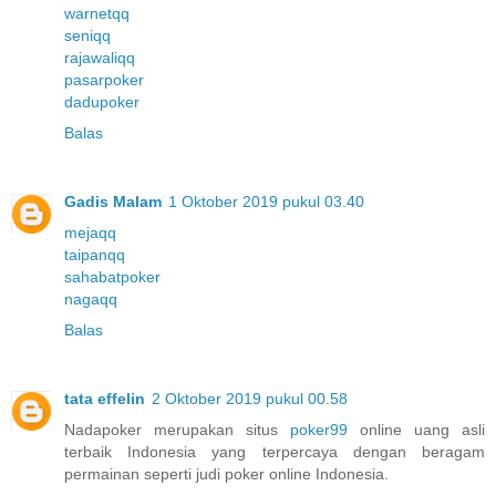
warnetqq
seniqq
rajawaliqq
pasarpoker
dadupoker
Balas
Gadis Malam
1 Oktober 2019 pukul 03.40
mejaqq
taipanqq
sahabatpoker
nagaqq
Balas
tata effelin
2 Oktober 2019 pukul 00.58
Nadapoker merupakan situs
poker99
online uang asli
terbaik Indonesia yang terpercaya dengan beragam
permainan seperti judi poker online Indonesia.