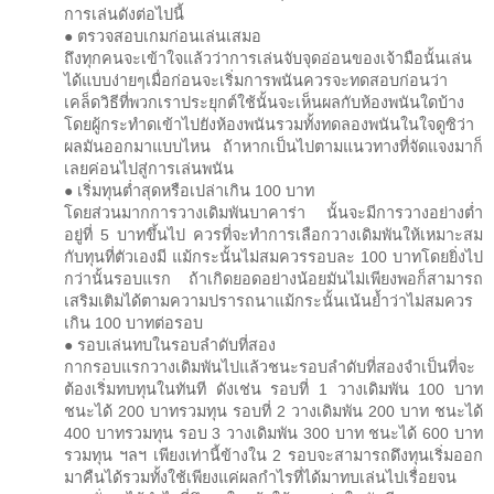
การเล่นดังต่อไปนี้
● ตรวจสอบเกมก่อนเล่นเสมอ
ถึงทุกคนจะเข้าใจแล้วว่าการเล่นจับจุดอ่อนของเจ้ามือนั้นเล่น
ได้แบบง่ายๆเมื่อก่อนจะเริ่มการพนันควรจะทดสอบก่อนว่า
เคล็ดวิธีที่พวกเราประยุกต์ใช้นั้นจะเห็นผลกับห้องพนันใดบ้าง
โดยผู้กระทำดเข้าไปยังห้องพนันรวมทั้งทดลองพนันในใจดูซิว่า
ผลมันออกมาแบบไหน ถ้าหากเป็นไปตามแนวทางที่จัดแจงมาก็
เลยค่อนไปสู่การเล่นพนัน
● เริ่มทุนต่ำสุดหรือเปล่าเกิน 100 บาท
โดยส่วนมากการวางเดิมพันบาคาร่า นั้นจะมีการวางอย่างต่ำ
อยู่ที่ 5 บาทขึ้นไป ควรที่จะทำการเลือกวางเดิมพันให้เหมาะสม
กับทุนที่ตัวเองมี แม้กระนั้นไม่สมควรรอบละ 100 บาทโดยยิ่งไป
กว่านั้นรอบแรก ถ้าเกิดยอดอย่างน้อยมันไม่เพียงพอก็สามารถ
เสริมเติมได้ตามความปรารถนาแม้กระนั้นเน้นย้ำว่าไม่สมควร
เกิน 100 บาทต่อรอบ
● รอบเล่นทบในรอบลำดับที่สอง
กากรอบแรกวางเดิมพันไปแล้วชนะรอบลำดับที่สองจำเป็นที่จะ
ต้องเริ่มทบทุนในทันที ดังเช่น รอบที่ 1 วางเดิมพัน 100 บาท
ชนะได้ 200 บาทรวมทุน รอบที่ 2 วางเดิมพัน 200 บาท ชนะได้
400 บาทรวมทุน รอบ 3 วางเดิมพัน 300 บาท ชนะได้ 600 บาท
รวมทุน ฯลฯ เพียงเท่านี้ข้างใน 2 รอบจะสามารถดึงทุนเริ่มออก
มาคืนได้รวมทั้งใช้เพียงแค่ผลกำไรที่ได้มาทบเล่นไปเรื่อยจน