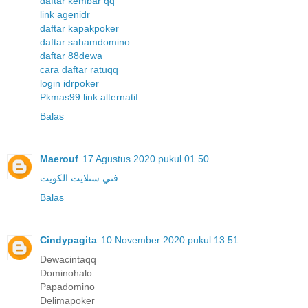
daftar kembar qq
link agenidr
daftar kapakpoker
daftar sahamdomino
daftar 88dewa
cara daftar ratuqq
login idrpoker
Pkmas99 link alternatif
Balas
Maerouf
17 Agustus 2020 pukul 01.50
فني ستلايت الكويت
Balas
Cindypagita
10 November 2020 pukul 13.51
Dewacintaqq
Dominohalo
Papadomino
Delimapoker