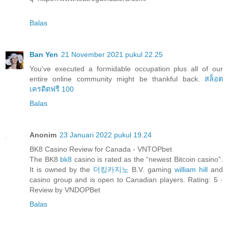
Balas
Ban Yen
21 November 2021 pukul 22.25
You've executed a formidable occupation plus all of our
entire online community might be thankful back.
สล็อต
เครดิตฟรี 100
Balas
Anonim
23 Januari 2022 pukul 19.24
BK8 Casino Review for Canada - VNTOPbet
The BK8
bk8
casino is rated as the “newest Bitcoin casino”.
It is owned by the
더킹카지노
B.V. gaming
william hill
and
casino group and is open to Canadian players. Rating: 5 ·
‎Review by VNDOPBet
Balas