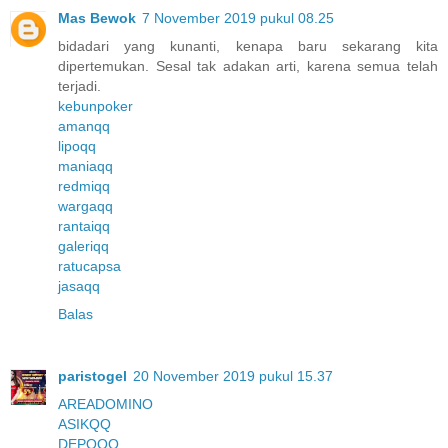
Mas Bewok
7 November 2019 pukul 08.25
bidadari yang kunanti, kenapa baru sekarang kita
dipertemukan. Sesal tak adakan arti, karena semua telah
terjadi.
kebunpoker
amanqq
lipoqq
maniaqq
redmiqq
wargaqq
rantaiqq
galeriqq
ratucapsa
jasaqq
Balas
paristogel
20 November 2019 pukul 15.37
AREADOMINO
ASIKQQ
DEPOQQ