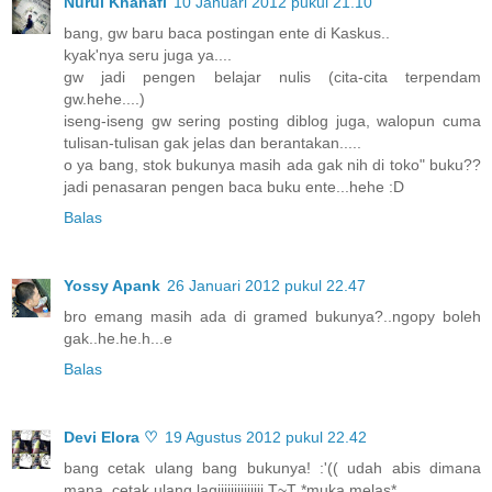
Nurul Khanafi
10 Januari 2012 pukul 21.10
bang, gw baru baca postingan ente di Kaskus..
kyak'nya seru juga ya....
gw jadi pengen belajar nulis (cita-cita terpendam
gw.hehe....)
iseng-iseng gw sering posting diblog juga, walopun cuma
tulisan-tulisan gak jelas dan berantakan.....
o ya bang, stok bukunya masih ada gak nih di toko" buku??
jadi penasaran pengen baca buku ente...hehe :D
Balas
Yossy Apank
26 Januari 2012 pukul 22.47
bro emang masih ada di gramed bukunya?..ngopy boleh
gak..he.he.h...e
Balas
Devi Elora ♡
19 Agustus 2012 pukul 22.42
bang cetak ulang bang bukunya! :'(( udah abis dimana
mana. cetak ulang lagiiiiiiiiiiiiii T~T *muka melas*