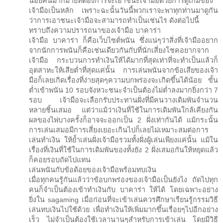
น้อยคนมากมายที่ต้องการจะเอาชนะเจ้ามือด้วยการดูเกมของ
เจ้ามือเป็นหลัก เพราะฉะนั้นวันนี้พวกเราจะพาทุกท่านมาดูกัน
ว่าการเอาชนะเจ้ามือจะสามารถทำเป็นเช่นไร ดังต่อไปนี้
ทราบถึงความปรารถนาของเจ้ามือ บาคาร่า
เจ้ามือ บาคาร่า ก็คือเว็บไซต์พนัน ซึ่งแน่ๆว่าสิ่งที่เจ้ามืออยาก
จากนักการพนันก็คือเช่นเดียวกันกับที่นักเสี่ยงโชคอยากจาก
เจ้ามือ กระบวนการทำเงินให้ได้มากที่สุดเท่าที่จะทำเป็นแล้วก็
อุตสาหะให้เสียต่ำที่สุดแค่นั้น การเล่นพนันจากข้อเสียของเจ้า
มือก็เลยเกิดเรื่องที่ง่ายสุดๆความบกพร่องจะเกิดขึ้นได้น้อย ขั้น
ต่ำเข้าพนัน 10 รอบจังหวะชนะจำเป็นต้องไม่ต่ำลงมากยิ่งกว่า 7
รอบ เจ้ามือจะเลือกรับประทานฝั่งที่มีคนวางเดิมพันจำนวน
หลายชิ้นเสมอ แต่ว่าแม้ว่าเงินที่ใช้ในการเดิมพันใกล้เคียงกัน
ผลของไพ่บางครั้งก็อาจจะออกเป็น 2 ฝั่งเท่ากันได้ แม้กระนั้น
การเล่นเสมอมีการเสี่ยงเยอะเกินไปก็เลยไม่เหมาะสมต่อการ
เล่นทำเงิน ให้ย้ำเล่นฝั่งเจ้ามือรวมทั้งฝั่งผู้เล่นเพียงแค่นั้น แม้ใน
เรื่องที่เงินที่ใช้ในการเดิมพันของทั้งยัง 2 ฝั่งเสมอกันให้หยุดแล้ว
ก็คอยรอบถัดไปแทน
เล่นพนันกับข้อด้อยของเจ้ามือพร้อมทบเงิน
เมื่อทุกคนรู้กันแล้วว่าข้อบกพร่องของเจ้ามือเป็นยังไง ถัดไปทุก
คนก็จำเป็นต้องเข้าทำเงินกับ บาคาร่า ให้ได้ โดยเฉพาะอย่าง
ยิ่งใน sagaming เมื่อก่อนที่จะเข้าเล่นควรศึกษาเรียนรู้กรรมวิธี
เล่นทบเงินไปใช้ด้วย เพื่อทำเงินให้เพิ่มมากขึ้นเรื่อยๆไปอีกอย่าง
เร็ว ไม่จำเป็นต้องใช้เวลานานๆสำหรับการเข้าเล่น โดยมีวิธี