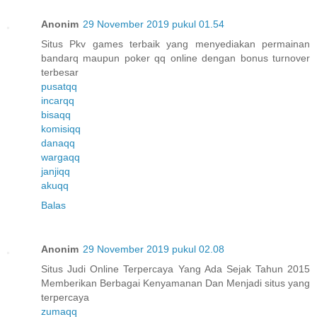
Anonim
29 November 2019 pukul 01.54
Situs Pkv games terbaik yang menyediakan permainan
bandarq maupun poker qq online dengan bonus turnover
terbesar
pusatqq
incarqq
bisaqq
komisiqq
danaqq
wargaqq
janjiqq
akuqq
Balas
Anonim
29 November 2019 pukul 02.08
Situs Judi Online Terpercaya Yang Ada Sejak Tahun 2015
Memberikan Berbagai Kenyamanan Dan Menjadi situs yang
terpercaya
zumaqq