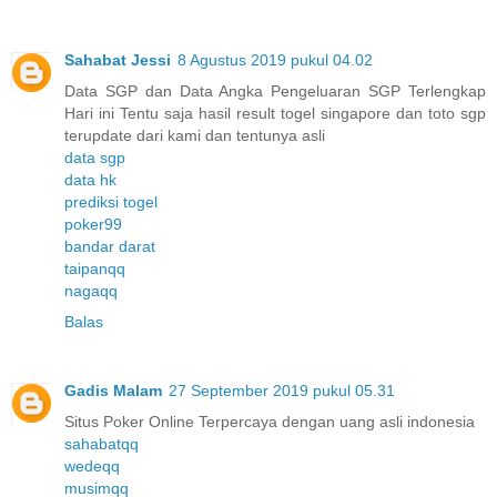
Sahabat Jessi
8 Agustus 2019 pukul 04.02
Data SGP dan Data Angka Pengeluaran SGP Terlengkap
Hari ini Tentu saja hasil result togel singapore dan toto sgp
terupdate dari kami dan tentunya asli
data sgp
data hk
prediksi togel
poker99
bandar darat
taipanqq
nagaqq
Balas
Gadis Malam
27 September 2019 pukul 05.31
Situs Poker Online Terpercaya dengan uang asli indonesia
sahabatqq
wedeqq
musimqq