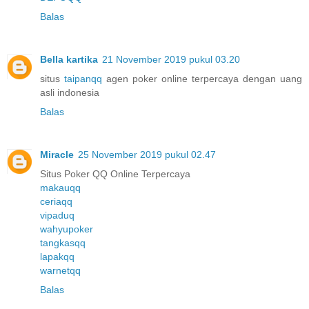
Balas
Bella kartika
21 November 2019 pukul 03.20
situs
taipanqq
agen poker online terpercaya dengan uang
asli indonesia
Balas
Miracle
25 November 2019 pukul 02.47
Situs Poker QQ Online Terpercaya
makauqq
ceriaqq
vipaduq
wahyupoker
tangkasqq
lapakqq
warnetqq
Balas