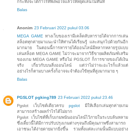
กระทั่งจะได้กำไรที่พึงพอใจแล้วให้หยุดเล่นในทันที
Balas
Anonim
23 Februari 2022 pukul 03.06
MEGA GAME
ทางเว็บของเรามีเคล็ดลับหารายได้จากการเล่น
สล็อตทุกค่ายมาแนะนำให้ท่านได้เรียนรู้ และสนุกไปด้วยกันอีก
มากมาย ในตอนนี้การหารายได้ออนไลน์มีหลากหลายรูปแบบ
เล่นสล็อต MEGA GAME ไม่ว่าจะมาจากวิธีขายผลิตภัณฑ์เสริม
ของเกม MEGA GAME หรือไม่ PGSLOT ก็การขายของได้เงิน
จริง เกี่ยวกับบนสิ่งออนไลน์ แต่ว่าไม่ว่าจะอะไรก็แล้วแต่
อย่างไรก็ตามบางครั้งก็อาจจะจำต้องใข้ทุนที่สูงมากมาย ๆ
Balas
PGSLOT pgking789
23 Februari 2022 pukul 23.46
Pgslot เว็บไซต์เดียวครบ
pgslot
มีให้เลือกเล่นทุกค่ายเกม
สามารถสร้างผลกำไรได้ไม่ยาก
Pgslot เว็บไซต์ที่เก็บเกมพนันออนไลน์ไว้ภายในระบบล้นหลาม
ซึ่งเดี๋ยวนี้ได้มีการปรับปรุงเกมต่างๆจนถึงมีคุณภาพซึ่งสามารถ
เอาชนะได้ง่ายดายมากยิ่งขึ้น รวมทั้งแต่ละเกมนั้นมีแบบอย่าง