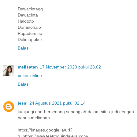
Dewacintaqq
Dewacinta
Halototo
Dominohalo
Papadomino
Delimapoker
Balas
melisatan
17 November 2020 pukul 23.02
poker-online
Balas
jessi
24 Agustus 2021 pukul 02.14
kunjungi dan bersenang senanglah dalam situs judi dengan
bonus melimpah
https://images.google.la/url?
q=https://www.teatroguindalera.com/