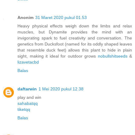
Anonim
31 Maret 2020 pukul 01.53
Heavy physical effects weigh down the limbs and relax
muscles, but Dynamite provides the mind with an
invigorating spark to fuel creativity and conversation. The
genetics from Ducksfoot (named for its oddly shaped leaves
that resemble duck feet) allows this plant to hide in plain
sight, making it ideal for outdoor grows
nobullshitseeds
&
lizavetacbd
Balas
daftarwin
1 Mei 2020 pukul 12.38
play and win
sahabatqq
tiketqq
Balas