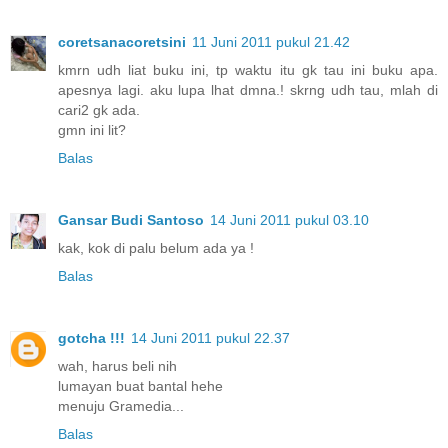
coretsanacoretsini
11 Juni 2011 pukul 21.42
kmrn udh liat buku ini, tp waktu itu gk tau ini buku apa.
apesnya lagi. aku lupa lhat dmna.! skrng udh tau, mlah di
cari2 gk ada.
gmn ini lit?
Balas
Gansar Budi Santoso
14 Juni 2011 pukul 03.10
kak, kok di palu belum ada ya !
Balas
gotcha !!!
14 Juni 2011 pukul 22.37
wah, harus beli nih
lumayan buat bantal hehe
menuju Gramedia...
Balas