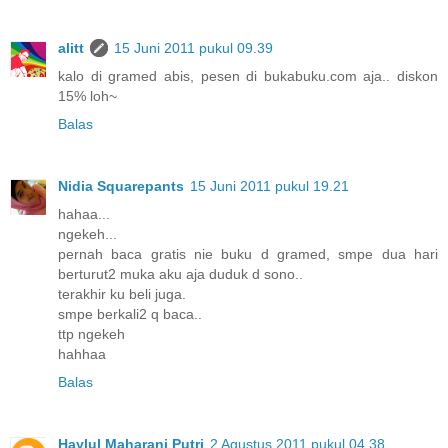
alitt
15 Juni 2011 pukul 09.39
kalo di gramed abis, pesen di bukabuku.com aja.. diskon
15% loh~
Balas
Nidia Squarepants
15 Juni 2011 pukul 19.21
hahaa...
ngekeh...
pernah baca gratis nie buku d gramed, smpe dua hari
berturut2 muka aku aja duduk d sono..
terakhir ku beli juga.
smpe berkali2 q baca..
ttp ngekeh
hahhaa
Balas
Haylul Maharani Putri
2 Agustus 2011 pukul 04.38