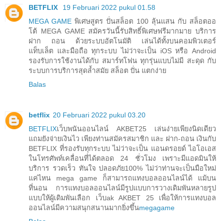
BETFLIX
19 Februari 2022 pukul 01.58
MEGA GAME
พิเศษสูตร ปั่นสล็อต 100 ลุ้นแสน กับ สล็อตออ
โต้ MEGA GAME สมัครวันนี้รับสิทธิ์พิเศษฟรีมากมาย บริการ
ฝาก ถอน ด้วยระบบอัตโนมัติ เล่นได้ทั้งบนคอมพิวเตอร์
แท็บเล็ต และมือถือ ทุกระบบ ไม่ว่าจะเป็น iOS หรือ Android
รองรับการใช้งานได้กับ สมาร์ทโฟน ทุกรุ่นแบบไม่มี สะดุด กับ
ระบบการบริการสุดล้ำสมัย สล็อต ปั่น แตกง่าย
Balas
betflix
20 Februari 2022 pukul 03.20
BETFLIX
เว็บพนันออนไลน์ AKBET25 เล่นง่ายเพียงนิดเดียว
แถมยังจ่ายเงินไว เพียงท่านสมัครสมาชิก และ ฝาก-ถอน เงินกับ
BETFLIX ที่รองรับทุกระบบ ไม่ว่าจะเป็น แอนดรอยด์ ไอโอเอส
ในโทรศัพท์เคลื่อนที่ได้ตลอด 24 ชั่วโมง เพราะมีแอดมินให้
บริการ รวดเร็ว ทันใจ ปลอดภัย100% ไม่ว่าท่านจะเป็นมือใหม่
แค่ไหน mega game ก็สามารถแทงบอลออนไลน์ได้ แม้บน
ที่นอน การแทงบอลออนไลน์มีรูปแบบการวางเดิมพันหลายรูป
แบบให้ผู้เดิมพันเลือก เว็บak AKBET 25 เพื่อให้การแทงบอล
ออนไลน์มีความสนุกสนานมากยิ่งขึ้น
megagame