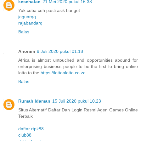
kesehatan
21 Mei 2020 pukul 16.38
Yuk coba ceh pasti asik banget
jaguarqq
rajabandarq
Balas
Anonim
9 Juli 2020 pukul 01.18
Africa is almost untouched and opportunities abound for
enterprising business people to be the first to bring online
lotto to the
https://lottoalotto.co.za
Balas
Rumah Idaman
15 Juli 2020 pukul 10.23
Situs Alternatif Daftar Dan Login Resmi Agen Games Online
Terbaik
daftar rtpk88
club88