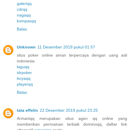
galeriqq
cdrqq
nagaqq
kompasqq
Balas
Unknown
11 Desember 2019 pukul 01.57
situs poker online aman terpercaya dengan uang asli
indonesia
laguqq
idrpoker
boyaqq
playerqq
Balas
tata effelin
22 Desember 2019 pukul 23.25
Armaniqq merupakan situs agen qq online yang
memberikan permainan terbaik dominoqq, daftar link
alternatif
armaniqq
gratis.