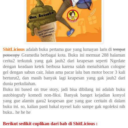
ShitLicious
adalah buku pertama gue yang lumayan laris di
tempat
potocopy
Gramedia berbagai kota. Buku ini memuat 288 halaman
cerita2 terkutuk yang gak jauh2 dari keapesan seperti Ngedate
dengan keadaan ketek berbusa karena salah menafsirkan cologne
gel dengan sabun cair, Jalan ama pacar lalu ban motor bocor 3 kali
berturut2, dan masih banyak lagi keapesan yang gak jauh2 dari
dunia perkuliahan.
Buku ini based on true story, jadi bisa dibilang ini adalah buku
autobiografy komedi non-fiksi. Banyak banget kejadian konyol
yang gue alamin gara2 keapesan gue yang gue ceritain di dalam
buku ini. so, kalian pasti bakal nyesel kalo sampe gak ngoleksi nih
buku.. he he he
Berikut sedikit cuplikan dari bab di ShitLicious :