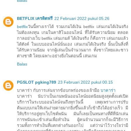
Balas
BETFLIX เครดิตฟรี
22 Februari 2022 pukul 05.26
betflix
วันนี้ทางเราได้ รวมเกมได้เงิน betflix เล่นเกมได้เงินจริง
ไม่ต้องลงทุน เกมในคาสิโนออนไลน์ ที่ได้รับความนิยม ตลอด
กาลอย่างเว็บ betflix เล่นเกมส์ ได้เงินจริง ก็คือการ เล่นเกมแล้ว
ได้ตังค์ ในแบบออนไลน์นั่นเอง เล่นเกมได้เงินจริง นั้นเป็นสิ่งที่
ได้รับความนิยม จากผู้เล่นเป็นจำนวนมาก ทั้งชาวไทยและชาว
ต่างชาติ โดยเฉพาะอย่างยิ่งในตอนนี้ เล่นเกม
Balas
PGSLOT pgking789
23 Februari 2022 pukul 00.15
บาคาร่า กับการเล่นจากข้อบกพร่องของเจ้ามือ
บาคาร่า
บาคาร่า นับว่าเป็นเกมพนันออนไลน์ยอดนิยมสูงสุดตั้งแต่เปิด
บริการในระบบออนไลน์จนถึงทุกวันนี้ เหตุเพราะการปรับ
ต้นแบบเกมให้เล่นง่ายดายมากยิ่งขึ้นแล้วก็เข้าถึงได้อย่างเร็ว มี
ให้บริการอยู่ทุกเว็บไซต์พนัน มันก็เลยเป็นหนทางที่ดีที่นักเล่น
การพนันจะเข้าเล่นเพื่อทำเงิน ผู้คนจำนวนมากก็จะมีวิธีการ
รวมทั้งการทำเงินที่แตกต่างกันออกไป แต่ว่าน่าไว้วางใจว่ามี