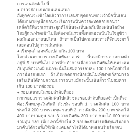
การเล่นดังต่อไปนี้
● ตรวจสอบเกมก่อนเล่นเสมอ
ถึงทุกคนจะเข้าใจแล้วว่าการเล่นจับจุดอ่อนของเจ้ามือนั้นเล่น
ได้แบบง่ายๆเมื่อก่อนจะเริ่มการพนันควรจะทดสอบก่อนว่า
เคล็ดวิธีที่พวกเราประยุกต์ใช้นั้นจะเห็นผลกับห้องพนันใดบ้าง
โดยผู้กระทำดเข้าไปยังห้องพนันรวมทั้งทดลองพนันในใจดูซิว่า
ผลมันออกมาแบบไหน ถ้าหากเป็นไปตามแนวทางที่จัดแจงมาก็
เลยค่อนไปสู่การเล่นพนัน
● เริ่มทุนต่ำสุดหรือเปล่าเกิน 100 บาท
โดยส่วนมากการวางเดิมพันบาคาร่า นั้นจะมีการวางอย่างต่ำ
อยู่ที่ 5 บาทขึ้นไป ควรที่จะทำการเลือกวางเดิมพันให้เหมาะสม
กับทุนที่ตัวเองมี แม้กระนั้นไม่สมควรรอบละ 100 บาทโดยยิ่งไป
กว่านั้นรอบแรก ถ้าเกิดยอดอย่างน้อยมันไม่เพียงพอก็สามารถ
เสริมเติมได้ตามความปรารถนาแม้กระนั้นเน้นย้ำว่าไม่สมควร
เกิน 100 บาทต่อรอบ
● รอบเล่นทบในรอบลำดับที่สอง
กากรอบแรกวางเดิมพันไปแล้วชนะรอบลำดับที่สองจำเป็นที่จะ
ต้องเริ่มทบทุนในทันที ดังเช่น รอบที่ 1 วางเดิมพัน 100 บาท
ชนะได้ 200 บาทรวมทุน รอบที่ 2 วางเดิมพัน 200 บาท ชนะได้
400 บาทรวมทุน รอบ 3 วางเดิมพัน 300 บาท ชนะได้ 600 บาท
รวมทุน ฯลฯ เพียงเท่านี้ข้างใน 2 รอบจะสามารถดึงทุนเริ่มออก
มาคืนได้รวมทั้งใช้เพียงแค่ผลกำไรที่ได้มาทบเล่นไปเรื่อยจน