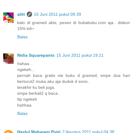
alitt
15 Juni 2011 pukul 09.39
kalo di gramed abis, pesen di bukabuku.com aja.. diskon
15% loh~
Balas
Nidia Squarepants
15 Juni 2011 pukul 19.21
hahaa...
ngekeh...
pernah baca gratis nie buku d gramed, smpe dua hari
berturut2 muka aku aja duduk d sono..
terakhir ku beli juga.
smpe berkali2 q baca..
ttp ngekeh
hahhaa
Balas
Haylul Maharani Putri
2 Agustus 2011 pukul 04.38