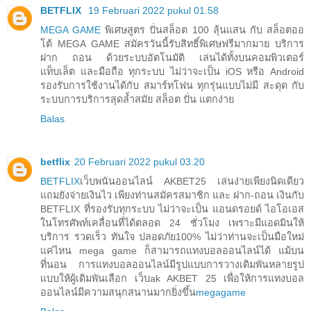
BETFLIX
19 Februari 2022 pukul 01.58
MEGA GAME
พิเศษสูตร ปั่นสล็อต 100 ลุ้นแสน กับ สล็อตออ
โต้ MEGA GAME สมัครวันนี้รับสิทธิ์พิเศษฟรีมากมาย บริการ
ฝาก ถอน ด้วยระบบอัตโนมัติ เล่นได้ทั้งบนคอมพิวเตอร์
แท็บเล็ต และมือถือ ทุกระบบ ไม่ว่าจะเป็น iOS หรือ Android
รองรับการใช้งานได้กับ สมาร์ทโฟน ทุกรุ่นแบบไม่มี สะดุด กับ
ระบบการบริการสุดล้ำสมัย สล็อต ปั่น แตกง่าย
Balas
betflix
20 Februari 2022 pukul 03.20
BETFLIX
เว็บพนันออนไลน์ AKBET25 เล่นง่ายเพียงนิดเดียว
แถมยังจ่ายเงินไว เพียงท่านสมัครสมาชิก และ ฝาก-ถอน เงินกับ
BETFLIX ที่รองรับทุกระบบ ไม่ว่าจะเป็น แอนดรอยด์ ไอโอเอส
ในโทรศัพท์เคลื่อนที่ได้ตลอด 24 ชั่วโมง เพราะมีแอดมินให้
บริการ รวดเร็ว ทันใจ ปลอดภัย100% ไม่ว่าท่านจะเป็นมือใหม่
แค่ไหน mega game ก็สามารถแทงบอลออนไลน์ได้ แม้บน
ที่นอน การแทงบอลออนไลน์มีรูปแบบการวางเดิมพันหลายรูป
แบบให้ผู้เดิมพันเลือก เว็บak AKBET 25 เพื่อให้การแทงบอล
ออนไลน์มีความสนุกสนานมากยิ่งขึ้น
megagame