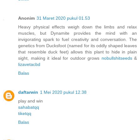
Anonim
31 Maret 2020 pukul 01.53
Heavy physical effects weigh down the limbs and relax
muscles, but Dynamite provides the mind with an
invigorating spark to fuel creativity and conversation. The
genetics from Ducksfoot (named for its oddly shaped leaves
that resemble duck feet) allows this plant to hide in plain
sight, making it ideal for outdoor grows
nobullshitseeds
&
lizavetacbd
Balas
daftarwin
1 Mei 2020 pukul 12.38
play and win
sahabatqq
tiketqq
Balas