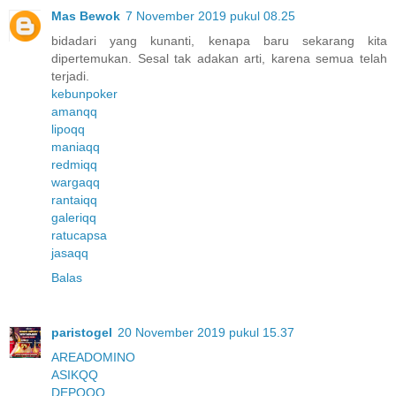
Mas Bewok
7 November 2019 pukul 08.25
bidadari yang kunanti, kenapa baru sekarang kita
dipertemukan. Sesal tak adakan arti, karena semua telah
terjadi.
kebunpoker
amanqq
lipoqq
maniaqq
redmiqq
wargaqq
rantaiqq
galeriqq
ratucapsa
jasaqq
Balas
paristogel
20 November 2019 pukul 15.37
AREADOMINO
ASIKQQ
DEPOQQ