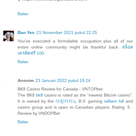
Balas
Ban Yen
21 November 2021 pukul 22.25
You've executed a formidable occupation plus all of our
entire online community might be thankful back.
สล็อต
เครดิตฟรี 100
Balas
Anonim
23 Januari 2022 pukul 19.24
BK8 Casino Review for Canada - VNTOPbet
The BK8
bk8
casino is rated as the “newest Bitcoin casino”.
It is owned by the
더킹카지노
B.V. gaming
william hill
and
casino group and is open to Canadian players. Rating: 5 ·
‎Review by VNDOPBet
Balas