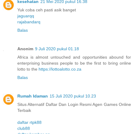
kesehatan
21 Mei 2020 pukul 16.38
Yuk coba ceh pasti asik banget
jaguarqq
rajabandarq
Balas
Anonim
9 Juli 2020 pukul 01.18
Africa is almost untouched and opportunities abound for
enterprising business people to be the first to bring online
lotto to the
https://lottoalotto.co.za
Balas
Rumah Idaman
15 Juli 2020 pukul 10.23
Situs Alternatif Daftar Dan Login Resmi Agen Games Online
Terbaik
daftar rtpk88
club88