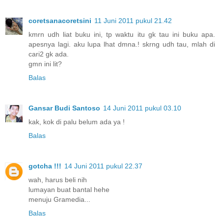
coretsanacoretsini
11 Juni 2011 pukul 21.42
kmrn udh liat buku ini, tp waktu itu gk tau ini buku apa.
apesnya lagi. aku lupa lhat dmna.! skrng udh tau, mlah di
cari2 gk ada.
gmn ini lit?
Balas
Gansar Budi Santoso
14 Juni 2011 pukul 03.10
kak, kok di palu belum ada ya !
Balas
gotcha !!!
14 Juni 2011 pukul 22.37
wah, harus beli nih
lumayan buat bantal hehe
menuju Gramedia...
Balas