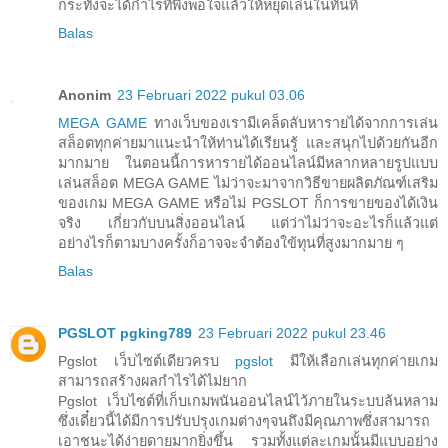
กระทั่งจะได้กำไรที่พึงพอใจแล้วให้หยุดเล่นในทันที
Balas
Anonim
23 Februari 2022 pukul 03.06
MEGA GAME
ทางเว็บของเรามีเคล็ดลับหารายได้จากการเล่น
สล็อตทุกค่ายมาแนะนำให้ท่านได้เรียนรู้ และสนุกไปด้วยกันอีก
มากมาย ในตอนนี้การหารายได้ออนไลน์มีหลากหลายรูปแบบ
เล่นสล็อต MEGA GAME ไม่ว่าจะมาจากวิธีขายผลิตภัณฑ์เสริม
ของเกม MEGA GAME หรือไม่ PGSLOT ก็การขายของได้เงิน
จริง เกี่ยวกับบนสิ่งออนไลน์ แต่ว่าไม่ว่าจะอะไรก็แล้วแต่
อย่างไรก็ตามบางครั้งก็อาจจะจำต้องใข้ทุนที่สูงมากมาย ๆ
Balas
PGSLOT pgking789
23 Februari 2022 pukul 23.46
Pgslot เว็บไซต์เดียวครบ
pgslot
มีให้เลือกเล่นทุกค่ายเกม
สามารถสร้างผลกำไรได้ไม่ยาก
Pgslot เว็บไซต์ที่เก็บเกมพนันออนไลน์ไว้ภายในระบบล้นหลาม
ซึ่งเดี๋ยวนี้ได้มีการปรับปรุงเกมต่างๆจนถึงมีคุณภาพซึ่งสามารถ
เอาชนะได้ง่ายดายมากยิ่งขึ้น รวมทั้งแต่ละเกมนั้นมีแบบอย่าง