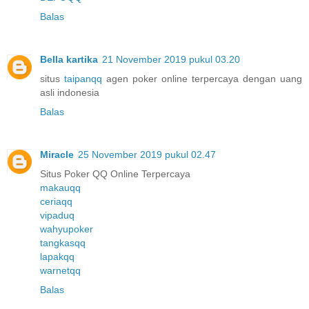
Balas
Bella kartika
21 November 2019 pukul 03.20
situs
taipanqq
agen poker online terpercaya dengan uang
asli indonesia
Balas
Miracle
25 November 2019 pukul 02.47
Situs Poker QQ Online Terpercaya
makauqq
ceriaqq
vipaduq
wahyupoker
tangkasqq
lapakqq
warnetqq
Balas