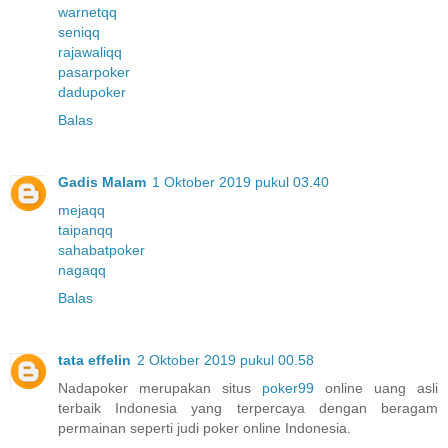
warnetqq
seniqq
rajawaliqq
pasarpoker
dadupoker
Balas
Gadis Malam
1 Oktober 2019 pukul 03.40
mejaqq
taipanqq
sahabatpoker
nagaqq
Balas
tata effelin
2 Oktober 2019 pukul 00.58
Nadapoker merupakan situs
poker99
online uang asli
terbaik Indonesia yang terpercaya dengan beragam
permainan seperti judi poker online Indonesia.