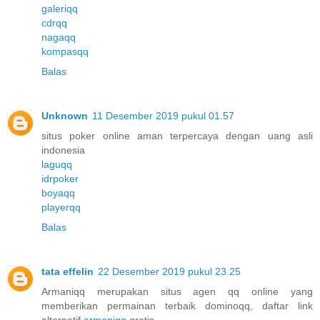
galeriqq
cdrqq
nagaqq
kompasqq
Balas
Unknown
11 Desember 2019 pukul 01.57
situs poker online aman terpercaya dengan uang asli
indonesia
laguqq
idrpoker
boyaqq
playerqq
Balas
tata effelin
22 Desember 2019 pukul 23.25
Armaniqq merupakan situs agen qq online yang
memberikan permainan terbaik dominoqq, daftar link
alternatif
armaniqq
gratis.