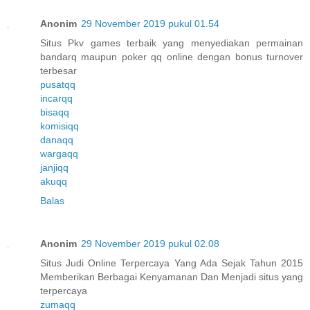
Anonim
29 November 2019 pukul 01.54
Situs Pkv games terbaik yang menyediakan permainan
bandarq maupun poker qq online dengan bonus turnover
terbesar
pusatqq
incarqq
bisaqq
komisiqq
danaqq
wargaqq
janjiqq
akuqq
Balas
Anonim
29 November 2019 pukul 02.08
Situs Judi Online Terpercaya Yang Ada Sejak Tahun 2015
Memberikan Berbagai Kenyamanan Dan Menjadi situs yang
terpercaya
zumaqq