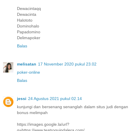
Dewacintaqq
Dewacinta
Halototo
Dominohalo
Papadomino
Delimapoker
Balas
melisatan
17 November 2020 pukul 23.02
poker-online
Balas
jessi
24 Agustus 2021 pukul 02.14
kunjungi dan bersenang senanglah dalam situs judi dengan
bonus melimpah
https://images.google.la/url?
q=https://www.teatroguindalera.com/