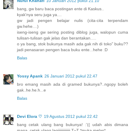
Nurul Khanafi
10 Januari 2012 pukul 21.10
bang, gw baru baca postingan ente di Kaskus..
kyak'nya seru juga ya....
gw jadi pengen belajar nulis (cita-cita terpendam
gw.hehe....)
iseng-iseng gw sering posting diblog juga, walopun cuma
tulisan-tulisan gak jelas dan berantakan.....
o ya bang, stok bukunya masih ada gak nih di toko" buku??
jadi penasaran pengen baca buku ente...hehe :D
Balas
Yossy Apank
26 Januari 2012 pukul 22.47
bro emang masih ada di gramed bukunya?..ngopy boleh
gak..he.he.h...e
Balas
Devi Elora ♡
19 Agustus 2012 pukul 22.42
bang cetak ulang bang bukunya! :'(( udah abis dimana
mana. cetak ulang lagiiiiiiiiiiiiii T~T *muka melas*