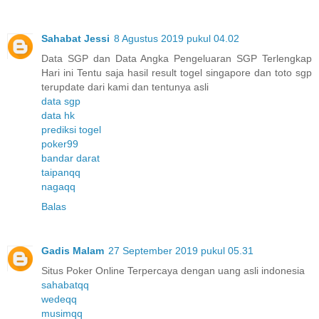
Sahabat Jessi
8 Agustus 2019 pukul 04.02
Data SGP dan Data Angka Pengeluaran SGP Terlengkap
Hari ini Tentu saja hasil result togel singapore dan toto sgp
terupdate dari kami dan tentunya asli
data sgp
data hk
prediksi togel
poker99
bandar darat
taipanqq
nagaqq
Balas
Gadis Malam
27 September 2019 pukul 05.31
Situs Poker Online Terpercaya dengan uang asli indonesia
sahabatqq
wedeqq
musimqq