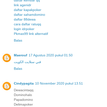
daftar kembar qq
link agenidr
daftar kapakpoker
daftar sahamdomino
daftar 88dewa
cara daftar ratuqq
login idrpoker
Pkmas99 link alternatif
Balas
Maerouf
17 Agustus 2020 pukul 01.50
فني ستلايت الكويت
Balas
Cindypagita
10 November 2020 pukul 13.51
Dewacintaqq
Dominohalo
Papadomino
Delimapoker