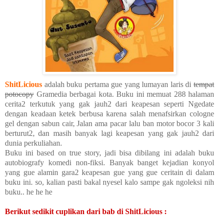
ShitLicious
adalah buku pertama gue yang lumayan laris di
tempat
potocopy
Gramedia berbagai kota. Buku ini memuat 288 halaman
cerita2 terkutuk yang gak jauh2 dari keapesan seperti Ngedate
dengan keadaan ketek berbusa karena salah menafsirkan cologne
gel dengan sabun cair, Jalan ama pacar lalu ban motor bocor 3 kali
berturut2, dan masih banyak lagi keapesan yang gak jauh2 dari
dunia perkuliahan.
Buku ini based on true story, jadi bisa dibilang ini adalah buku
autobiografy komedi non-fiksi. Banyak banget kejadian konyol
yang gue alamin gara2 keapesan gue yang gue ceritain di dalam
buku ini. so, kalian pasti bakal nyesel kalo sampe gak ngoleksi nih
buku.. he he he
Berikut sedikit cuplikan dari bab di ShitLicious :