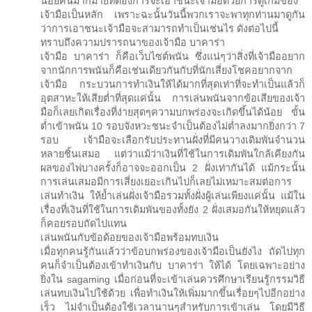
น้อยคนมากมายที่ต้องการจะเอาชนะเจ้ามือด้วยการดูเกมของ
เจ้ามือเป็นหลัก เพราะฉะนั้นวันนี้พวกเราจะพาทุกท่านมาดูกัน
ว่าการเอาชนะเจ้ามือจะสามารถทำเป็นเช่นไร ดังต่อไปนี้
ทราบถึงความปรารถนาของเจ้ามือ บาคาร่า
เจ้ามือ บาคาร่า ก็คือเว็บไซต์พนัน ซึ่งแน่ๆว่าสิ่งที่เจ้ามืออยาก
จากนักการพนันก็คือเช่นเดียวกันกับที่นักเสี่ยงโชคอยากจาก
เจ้ามือ กระบวนการทำเงินให้ได้มากที่สุดเท่าที่จะทำเป็นแล้วก็
อุตสาหะให้เสียต่ำที่สุดแค่นั้น การเล่นพนันจากข้อเสียของเจ้า
มือก็เลยเกิดเรื่องที่ง่ายสุดๆความบกพร่องจะเกิดขึ้นได้น้อย ขั้น
ต่ำเข้าพนัน 10 รอบจังหวะชนะจำเป็นต้องไม่ต่ำลงมากยิ่งกว่า 7
รอบ เจ้ามือจะเลือกรับประทานฝั่งที่มีคนวางเดิมพันจำนวน
หลายชิ้นเสมอ แต่ว่าแม้ว่าเงินที่ใช้ในการเดิมพันใกล้เคียงกัน
ผลของไพ่บางครั้งก็อาจจะออกเป็น 2 ฝั่งเท่ากันได้ แม้กระนั้น
การเล่นเสมอมีการเสี่ยงเยอะเกินไปก็เลยไม่เหมาะสมต่อการ
เล่นทำเงิน ให้ย้ำเล่นฝั่งเจ้ามือรวมทั้งฝั่งผู้เล่นเพียงแค่นั้น แม้ใน
เรื่องที่เงินที่ใช้ในการเดิมพันของทั้งยัง 2 ฝั่งเสมอกันให้หยุดแล้ว
ก็คอยรอบถัดไปแทน
เล่นพนันกับข้อด้อยของเจ้ามือพร้อมทบเงิน
เมื่อทุกคนรู้กันแล้วว่าข้อบกพร่องของเจ้ามือเป็นยังไง ถัดไปทุก
คนก็จำเป็นต้องเข้าทำเงินกับ บาคาร่า ให้ได้ โดยเฉพาะอย่าง
ยิ่งใน sagaming เมื่อก่อนที่จะเข้าเล่นควรศึกษาเรียนรู้กรรมวิธี
เล่นทบเงินไปใช้ด้วย เพื่อทำเงินให้เพิ่มมากขึ้นเรื่อยๆไปอีกอย่าง
เร็ว ไม่จำเป็นต้องใช้เวลานานๆสำหรับการเข้าเล่น โดยมีวิธี