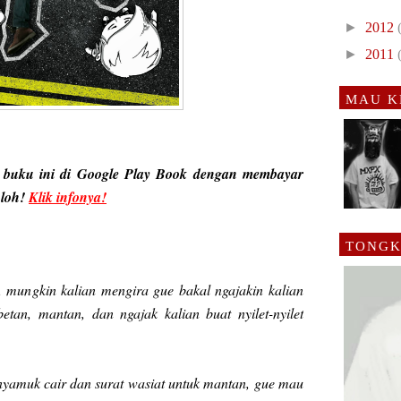
►
2012
►
2011
MAU K
 buku ini di Google Play Book dengan membayar
 loh!
Klik infonya!
TONGK
, mungkin kalian mengira gue bakal ngajakin kalian
etan, mantan, dan ngajak kalian buat nyilet-nyilet
 nyamuk cair dan surat wasiat untuk mantan, gue mau