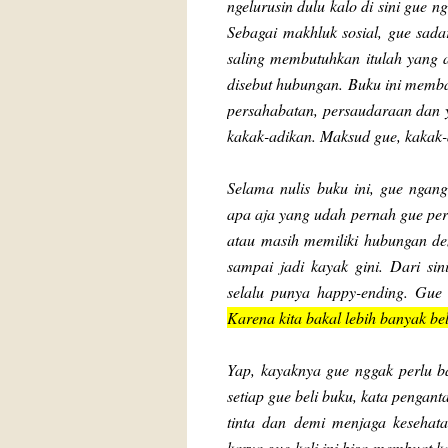
ngelurusin dulu kalo di sini gue
Sebagai makhluk sosial, gue sada
saling membutuhkan itulah yang 
disebut hubungan. Buku ini memba
persahabatan, persaudaraan dan 
kakak-adikan. Maksud gue, kakak
Selama nulis buku ini, gue ngang
apa aja yang udah pernah gue pe
atau masih memiliki hubungan d
sampai jadi kayak gini. Dari sin
selalu punya happy-ending. Gue
Karena kita bakal lebih banyak be
Yap, kayaknya gue nggak perlu ba
setiap gue beli buku, kata pengan
tinta dan demi menjaga kesehat
karya gue kali ini bisa membuat k