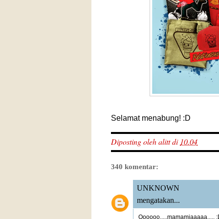
Selamat menabung! :D
Diposting oleh
alitt
di
10.04
340 komentar:
UNKNOWN
mengatakan...
Oooooo.....mamamiaaaaa..... 