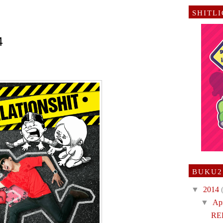
SHITL
4
BUKU2
▼
2014
▼
Ap
RE