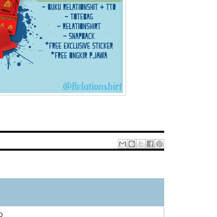
1 – 200 dari 340
LEBIH BARU›
TERBARU»
:D