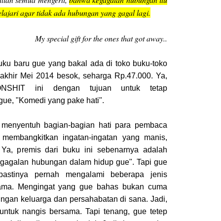
ipelajari agar tidak ada hubungan yang gagal lagi.
My special gift for the ones that got away..
buku baru gue yang bakal ada di toko buku-toko
 akhir Mei 2014 besok, seharga Rp.47.000. Ya,
NSHIT ini dengan tujuan untuk tetap
ue, "Komedi yang pake hati".
 menyentuh bagian-bagian hati para pembaca
membangkitkan ingatan-ingatan yang manis,
 Ya, premis dari buku ini sebenarnya adalah
kegagalan hubungan dalam hidup gue". Tapi gue
astinya pernah mengalami beberapa jenis
ama. Mengingat yang gue bahas bukan cuma
ungan keluarga dan persahabatan di sana. Jadi,
 untuk nangis bersama. Tapi tenang, gue tetep