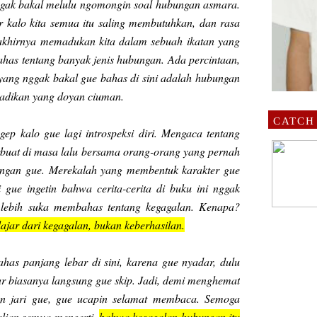
 nggak bakal melulu ngomongin soal hubungan asmara.
r kalo kita semua itu saling membutuhkan, dan rasa
akhirnya memadukan kita dalam sebuah ikatan yang
has tentang banyak jenis hubungan. Ada percintaan,
yang nggak bakal gue bahas di sini adalah hubungan
-adikan yang doyan ciuman.
CATCH
gep kalo gue lagi introspeksi diri. Mengaca tentang
rbuat di masa lalu bersama orang-orang yang pernah
engan gue. Merekalah yang membentuk karakter gue
i gue ingetin bahwa cerita-cerita di buku ini nggak
 lebih suka membahas tentang kegagalan. Kenapa?
lajar dari kegagalan, bukan keberhasilan.
has panjang lebar di sini, karena gue nyadar, dulu
tar biasanya langsung gue skip. Jadi, demi menghemat
an jari gue, gue ucapin selamat membaca. Semoga
alian semua mengerti,
bahwa kegagalan hubungan itu