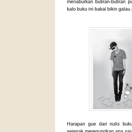
menaburkan butiran-butiran pun
kalo buku ini bakal bikin galau 
Harapan gue dari nulis buk
sejenak merenungkan apa saja