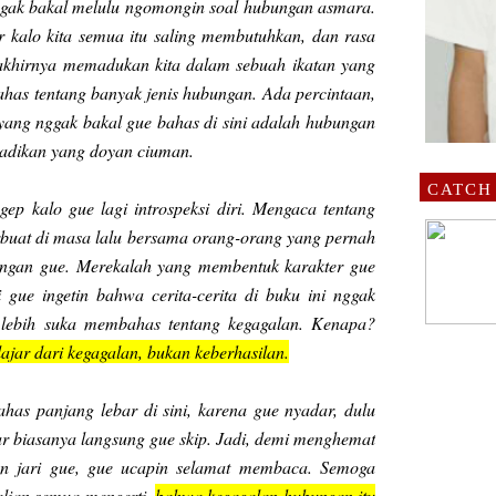
 nggak bakal melulu ngomongin soal hubungan asmara.
r kalo kita semua itu saling membutuhkan, dan rasa
akhirnya memadukan kita dalam sebuah ikatan yang
has tentang banyak jenis hubungan. Ada percintaan,
yang nggak bakal gue bahas di sini adalah hubungan
-adikan yang doyan ciuman.
CATCH
gep kalo gue lagi introspeksi diri. Mengaca tentang
rbuat di masa lalu bersama orang-orang yang pernah
engan gue. Merekalah yang membentuk karakter gue
i gue ingetin bahwa cerita-cerita di buku ini nggak
 lebih suka membahas tentang kegagalan. Kenapa?
lajar dari kegagalan, bukan keberhasilan.
has panjang lebar di sini, karena gue nyadar, dulu
tar biasanya langsung gue skip. Jadi, demi menghemat
an jari gue, gue ucapin selamat membaca. Semoga
alian semua mengerti,
bahwa kegagalan hubungan itu