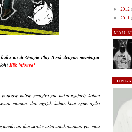
►
2012
►
2011
MAU K
 buku ini di Google Play Book dengan membayar
 loh!
Klik infonya!
TONGK
, mungkin kalian mengira gue bakal ngajakin kalian
etan, mantan, dan ngajak kalian buat nyilet-nyilet
 nyamuk cair dan surat wasiat untuk mantan, gue mau