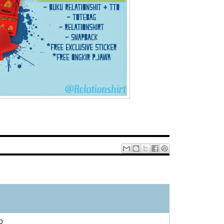
1 – 200 dari 340
LEBIH BARU›
TERBARU»
:D