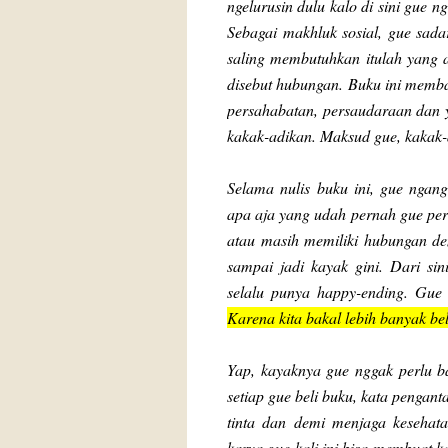
ngelurusin dulu kalo di sini gue
Sebagai makhluk sosial, gue sada
saling membutuhkan itulah yang 
disebut hubungan. Buku ini memba
persahabatan, persaudaraan dan 
kakak-adikan. Maksud gue, kakak
Selama nulis buku ini, gue ngang
apa aja yang udah pernah gue pe
atau masih memiliki hubungan d
sampai jadi kayak gini. Dari sin
selalu punya happy-ending. Gue
Karena kita bakal lebih banyak be
Yap, kayaknya gue nggak perlu ba
setiap gue beli buku, kata pengan
tinta dan demi menjaga kesehat
karya gue kali ini bisa membuat k