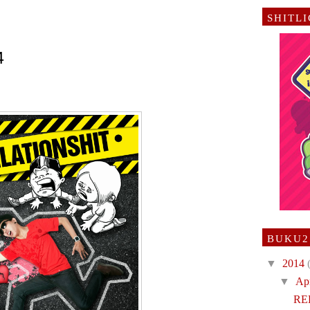
SHITL
4
BUKU2
▼
2014
▼
Ap
RE