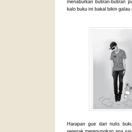
menaburkan butiran-butiran pun
kalo buku ini bakal bikin galau 
Harapan gue dari nulis buk
sejenak merenungkan apa saja