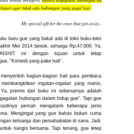
ipelajari agar tidak ada hubungan yang gagal lagi.
My special gift for the ones that got away..
buku baru gue yang bakal ada di toko buku-toko
 akhir Mei 2014 besok, seharga Rp.47.000. Ya,
NSHIT ini dengan tujuan untuk tetap
ue, "Komedi yang pake hati".
 menyentuh bagian-bagian hati para pembaca
membangkitkan ingatan-ingatan yang manis,
 Ya, premis dari buku ini sebenarnya adalah
kegagalan hubungan dalam hidup gue". Tapi gue
astinya pernah mengalami beberapa jenis
ama. Mengingat yang gue bahas bukan cuma
ungan keluarga dan persahabatan di sana. Jadi,
 untuk nangis bersama. Tapi tenang, gue tetep