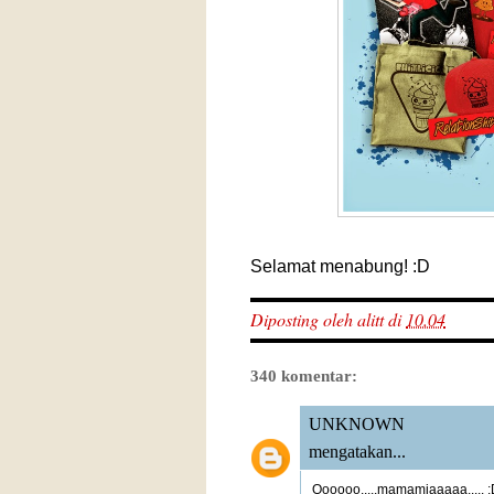
Selamat menabung! :D
Diposting oleh
alitt
di
10.04
340 komentar:
UNKNOWN
mengatakan...
Oooooo.....mamamiaaaaa..... 