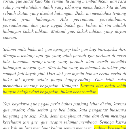
sosial, gue sadar kalo kita semua itu saling membutuhkan, dan rasa
saling membutuhkan itulah yang akhirnya memadukan kita dalam
sebuah ikatan yang disebut hubungan. Buku ini membahas tentang
banyak jenis hubungan. Ada percintaan, persahabatan,
persaudaraan dan yang nggak bakal gue bahas di sini adalah
hubungan kakak-adikan. Maksud gue, kakak-adikan yang doyan
ciuman.
Selama nulis buku ini, gue nganggep kalo gue lagi introspeksi diri.
Mengaca tentang apa aja yang udah pernah gue perbuat di masa
lalu bersama orang-orang yang pernah atau masih memiliki
hubungan dengan gue. Merekalah yang membentuk karakter gue
sampai jadi kayak gini. Dari sini gue ingetin bahwa cerita-cerita di
buku ini nggak selalu punya happy-ending. Gue lebih suka
membahas tentang kegagalan. Kenapa?
Karena kita bakal lebih
banyak belajar dari kegagalan, bukan keberhasilan.
Yap, kayaknya gue nggak perlu bahas panjang lebar di sini, karena
gue nyadar, dulu setiap gue beli buku, kata pengantar biasanya
langsung gue skip. Jadi, demi menghemat tinta dan demi menjaga
kesehatan jari gue, gue ucapin selamat membaca. Semoga karya
gue kali ini bisa membuat kalian semua mengerti,
bahwa kegagalan