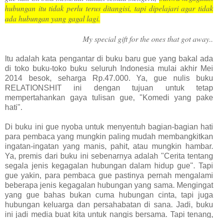
hubungan itu tidak perlu terus ditangisi, tapi dipelajari agar tidak
ada hubungan yang gagal lagi.
My special gift for the ones that got away..
Itu adalah kata pengantar di buku baru gue yang bakal ada
di toko buku-toko buku seluruh Indonesia mulai akhir Mei
2014 besok, seharga Rp.47.000. Ya, gue nulis buku
RELATIONSHIT ini dengan tujuan untuk tetap
mempertahankan gaya tulisan gue, "Komedi yang pake
hati".
Di buku ini gue nyoba untuk menyentuh bagian-bagian hati
para pembaca yang mungkin paling mudah membangkitkan
ingatan-ingatan yang manis, pahit, atau mungkin hambar.
Ya, premis dari buku ini sebenarnya adalah "Cerita tentang
segala jenis kegagalan hubungan dalam hidup gue". Tapi
gue yakin, para pembaca gue pastinya pernah mengalami
beberapa jenis kegagalan hubungan yang sama. Mengingat
yang gue bahas bukan cuma hubungan cinta, tapi juga
hubungan keluarga dan persahabatan di sana. Jadi, buku
ini jadi media buat kita untuk nangis bersama. Tapi tenang,