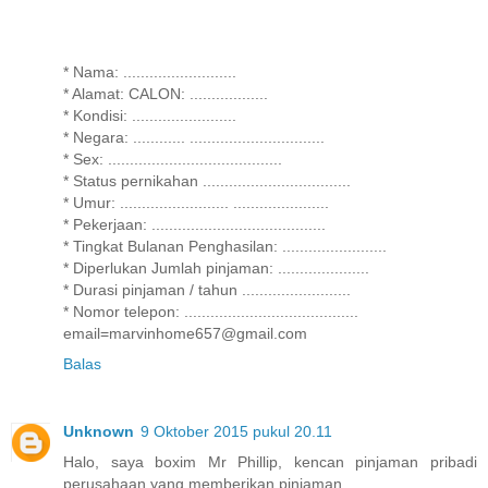
* Nama: ..........................
* Alamat: CALON: ..................
* Kondisi: ........................
* Negara: ............ ...............................
* Sex: ........................................
* Status pernikahan ..................................
* Umur: ......................... ......................
* Pekerjaan: ........................................
* Tingkat Bulanan Penghasilan: ........................
* Diperlukan Jumlah pinjaman: .....................
* Durasi pinjaman / tahun .........................
* Nomor telepon: ........................................
email=marvinhome657@gmail.com
Balas
Unknown
9 Oktober 2015 pukul 20.11
Halo, saya boxim Mr Phillip, kencan pinjaman pribadi
perusahaan yang memberikan pinjaman.