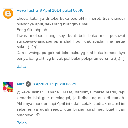
Reva Iasha
8 April 2014 pukul 06.46
Lhoo.. katanya di toko buku pas akhir maret, trus diundur
bilangnya april, sekarang bilangnya mei..
Bang Alitt php ah..
Tiwas moleee nang sby buat beli buku mu, pesawat
surabaya-waingapu pp mahal lhoo,, gak spadan ma harga
buku :( :( :(
Dan d waingapu gak ad toko buku yg jual buku komedi kya
punya bang alit, yg bnyak jual buku pelajaran sd-sma :( :( :(
Balas
alitt
8 April 2014 pukul 08.29
@Reva Iasha: Hahaha.. Maaf, harusnya maret ready, tapi
kemarin bibi gue meninggal, jadi ribet ngurus di rumah.
Akhirnya mundur, tapi April ini udah cetak. Jadi akhir april ini
sebenernya udah ready, gue bilang awal mei, buat nyari
amannya. :D
Balas