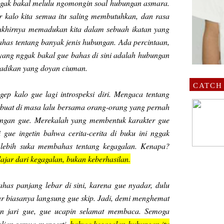
 nggak bakal melulu ngomongin soal hubungan asmara.
r kalo kita semua itu saling membutuhkan, dan rasa
akhirnya memadukan kita dalam sebuah ikatan yang
has tentang banyak jenis hubungan. Ada percintaan,
yang nggak bakal gue bahas di sini adalah hubungan
-adikan yang doyan ciuman.
CATCH
gep kalo gue lagi introspeksi diri. Mengaca tentang
rbuat di masa lalu bersama orang-orang yang pernah
engan gue. Merekalah yang membentuk karakter gue
i gue ingetin bahwa cerita-cerita di buku ini nggak
 lebih suka membahas tentang kegagalan. Kenapa?
lajar dari kegagalan, bukan keberhasilan.
has panjang lebar di sini, karena gue nyadar, dulu
tar biasanya langsung gue skip. Jadi, demi menghemat
an jari gue, gue ucapin selamat membaca. Semoga
alian semua mengerti,
bahwa kegagalan hubungan itu