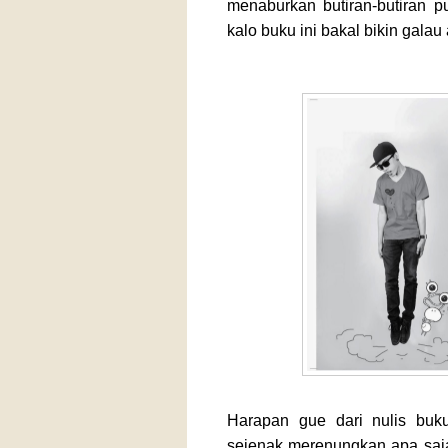
menaburkan butiran-butiran pun
kalo buku ini bakal bikin galau 
Harapan gue dari nulis buk
sejenak merenungkan apa saja