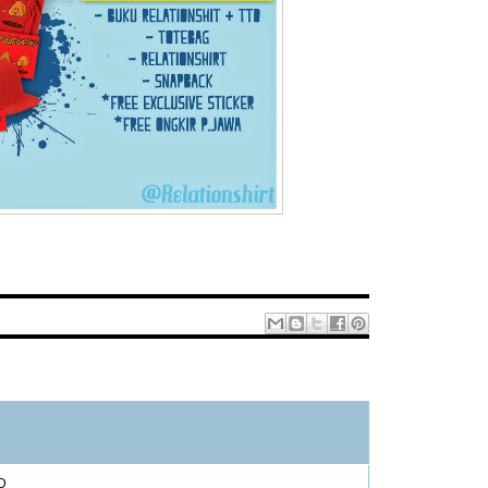
1 – 200 dari 340
LEBIH BARU›
TERBARU»
:D