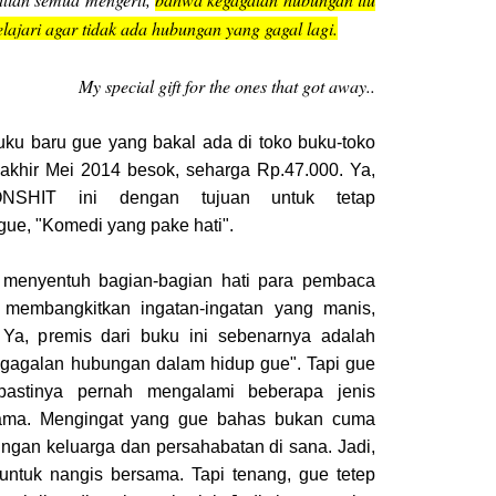
ipelajari agar tidak ada hubungan yang gagal lagi.
My special gift for the ones that got away..
buku baru gue yang bakal ada di toko buku-toko
 akhir Mei 2014 besok, seharga Rp.47.000. Ya,
NSHIT ini dengan tujuan untuk tetap
ue, "Komedi yang pake hati".
 menyentuh bagian-bagian hati para pembaca
membangkitkan ingatan-ingatan yang manis,
 Ya, premis dari buku ini sebenarnya adalah
kegagalan hubungan dalam hidup gue". Tapi gue
astinya pernah mengalami beberapa jenis
ama. Mengingat yang gue bahas bukan cuma
ungan keluarga dan persahabatan di sana. Jadi,
 untuk nangis bersama. Tapi tenang, gue tetep