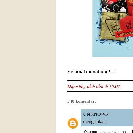
Selamat menabung! :D
Diposting oleh
alitt
di
10.04
340 komentar:
UNKNOWN
mengatakan...
Oooooo.....mamamiaaaaa..... 