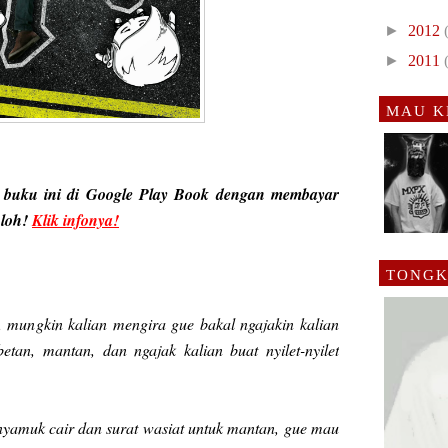
►
2012
►
2011
MAU K
 buku ini di Google Play Book dengan membayar
 loh!
Klik infonya!
TONGK
, mungkin kalian mengira gue bakal ngajakin kalian
etan, mantan, dan ngajak kalian buat nyilet-nyilet
 nyamuk cair dan surat wasiat untuk mantan, gue mau