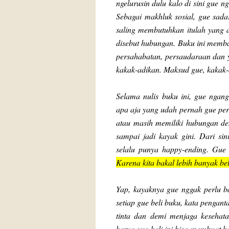
ngelurusin dulu kalo di sini gue
Sebagai makhluk sosial, gue sada
saling membutuhkan itulah yang 
disebut hubungan. Buku ini memba
persahabatan, persaudaraan dan 
kakak-adikan. Maksud gue, kakak
Selama nulis buku ini, gue ngang
apa aja yang udah pernah gue pe
atau masih memiliki hubungan d
sampai jadi kayak gini. Dari sin
selalu punya happy-ending. Gue
Karena kita bakal lebih banyak be
Yap, kayaknya gue nggak perlu ba
setiap gue beli buku, kata pengan
tinta dan demi menjaga kesehat
karya gue kali ini bisa membuat k