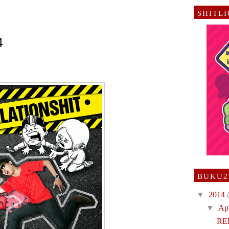
SHITL
4
BUKU2
▼
2014
▼
Ap
RE