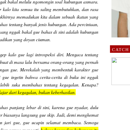
 nggak bakal melulu ngomongin soal hubungan asmara.
r kalo kita semua itu saling membutuhkan, dan rasa
akhirnya memadukan kita dalam sebuah ikatan yang
has tentang banyak jenis hubungan. Ada percintaan,
yang nggak bakal gue bahas di sini adalah hubungan
-adikan yang doyan ciuman.
CATCH
gep kalo gue lagi introspeksi diri. Mengaca tentang
rbuat di masa lalu bersama orang-orang yang pernah
engan gue. Merekalah yang membentuk karakter gue
i gue ingetin bahwa cerita-cerita di buku ini nggak
 lebih suka membahas tentang kegagalan. Kenapa?
lajar dari kegagalan, bukan keberhasilan.
has panjang lebar di sini, karena gue nyadar, dulu
tar biasanya langsung gue skip. Jadi, demi menghemat
an jari gue, gue ucapin selamat membaca. Semoga
alian semua mengerti,
bahwa kegagalan hubungan itu