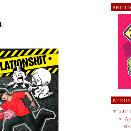
SHITL
4
BUKU2
▼
2014
▼
Ap
RE