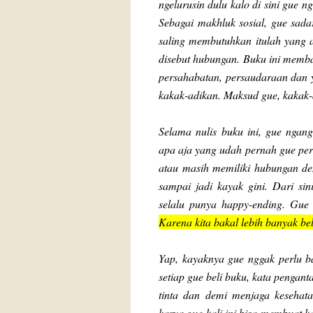
ngelurusin dulu kalo di sini gue
Sebagai makhluk sosial, gue sada
saling membutuhkan itulah yang 
disebut hubungan. Buku ini memba
persahabatan, persaudaraan dan 
kakak-adikan. Maksud gue, kakak
Selama nulis buku ini, gue ngang
apa aja yang udah pernah gue pe
atau masih memiliki hubungan d
sampai jadi kayak gini. Dari sin
selalu punya happy-ending. Gue
Karena kita bakal lebih banyak be
Yap, kayaknya gue nggak perlu ba
setiap gue beli buku, kata pengan
tinta dan demi menjaga kesehat
karya gue kali ini bisa membuat k