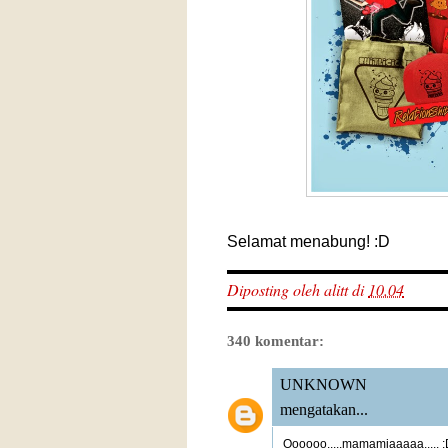
Selamat menabung! :D
Diposting oleh
alitt
di
10.04
340 komentar:
UNKNOWN
mengatakan...
Oooooo.....mamamiaaaaa..... 