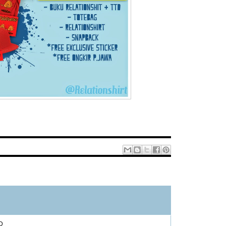
1 – 200 dari 340
LEBIH BARU›
TERBARU»
:D