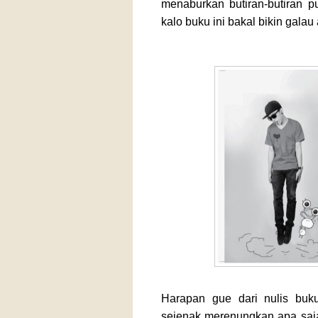
menaburkan butiran-butiran pun
kalo buku ini bakal bikin galau 
Harapan gue dari nulis buk
sejenak merenungkan apa saja