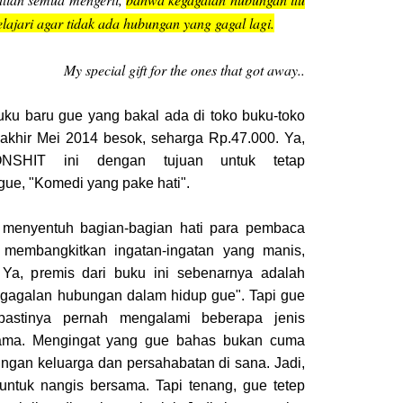
ipelajari agar tidak ada hubungan yang gagal lagi.
My special gift for the ones that got away..
buku baru gue yang bakal ada di toko buku-toko
 akhir Mei 2014 besok, seharga Rp.47.000. Ya,
NSHIT ini dengan tujuan untuk tetap
ue, "Komedi yang pake hati".
 menyentuh bagian-bagian hati para pembaca
membangkitkan ingatan-ingatan yang manis,
 Ya, premis dari buku ini sebenarnya adalah
kegagalan hubungan dalam hidup gue". Tapi gue
astinya pernah mengalami beberapa jenis
ama. Mengingat yang gue bahas bukan cuma
ungan keluarga dan persahabatan di sana. Jadi,
 untuk nangis bersama. Tapi tenang, gue tetep