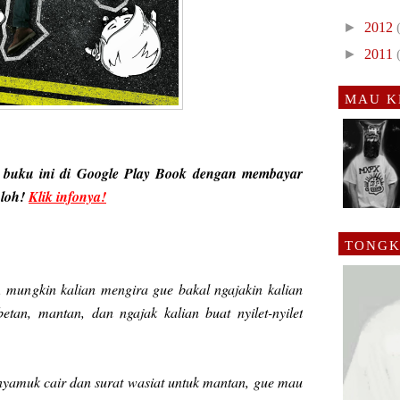
►
2012
►
2011
MAU K
 buku ini di Google Play Book dengan membayar
 loh!
Klik infonya!
TONGK
, mungkin kalian mengira gue bakal ngajakin kalian
etan, mantan, dan ngajak kalian buat nyilet-nyilet
 nyamuk cair dan surat wasiat untuk mantan, gue mau