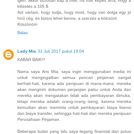
igen, akkor biztosan kap a hitel, ha már képes arra, hogy a
kifizetés a 105 $.
Azt vártam, hogy tudja, hogy most, hogy van dolga egy jó
hírű cég, és biztos lehet benne, a szerzés a kölcsönt.
Köszönöm
Balas
Lady Mia
31 Juli 2017 pukul 19.04
KABAR BAIK!!!
Nama saya Aris Mia, saya ingin menggunakan media ini
untuk mengingatkan semua pencari pinjaman sangat
berhati-hati, karena ada penipuan di mana-mana, mereka
akan mengirim dokumen perjanjian palsu untuk Anda dan
mereka akan mengatakan tidak ada pembayaran dimuka,
tetapi mereka adalah orang-orang iseng, karena mereka
kemudian akan meminta untuk pembayaran biaya lisensi
dan biaya transfer, sehingga hati-hati dari mereka penipuan
Perusahaan Pinjaman.
Beberapa bulan yang lalu saya tegang finansial dan putus