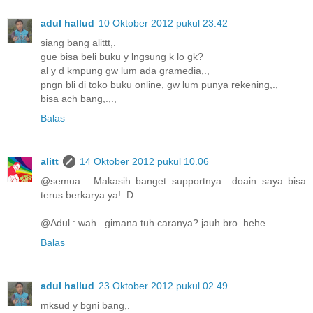
adul hallud
10 Oktober 2012 pukul 23.42
siang bang alittt,.
gue bisa beli buku y lngsung k lo gk?
al y d kmpung gw lum ada gramedia,.,
pngn bli di toko buku online, gw lum punya rekening,.,
bisa ach bang,.,.,
Balas
alitt
14 Oktober 2012 pukul 10.06
@semua : Makasih banget supportnya.. doain saya bisa
terus berkarya ya! :D
@Adul : wah.. gimana tuh caranya? jauh bro. hehe
Balas
adul hallud
23 Oktober 2012 pukul 02.49
mksud y bgni bang,.