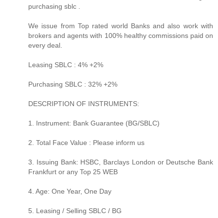
purchasing sblc .
We issue from Top rated world Banks and also work with
brokers and agents with 100% healthy commissions paid on
every deal.
Leasing SBLC : 4% +2%
Purchasing SBLC : 32% +2%
DESCRIPTION OF INSTRUMENTS:
1. Instrument: Bank Guarantee (BG/SBLC)
2. Total Face Value : Please inform us
3. Issuing Bank: HSBC, Barclays London or Deutsche Bank
Frankfurt or any Top 25 WEB
4. Age: One Year, One Day
5. Leasing / Selling SBLC / BG