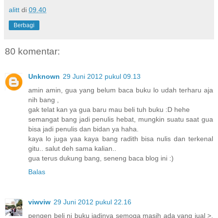
alitt
di
09.40
Berbagi
80 komentar:
Unknown
29 Juni 2012 pukul 09.13
amin amin, gua yang belum baca buku lo udah terharu aja
nih bang ,
gak telat kan ya gua baru mau beli tuh buku :D hehe
semangat bang jadi penulis hebat, mungkin suatu saat gua
bisa jadi penulis dan bidan ya haha.
kaya lo juga yaa kaya bang radith bisa nulis dan terkenal
gitu.. salut deh sama kalian..
gua terus dukung bang, seneng baca blog ini :)
Balas
viwviw
29 Juni 2012 pukul 22.16
pengen beli ni buku jadinya semoga masih ada yang jual >.