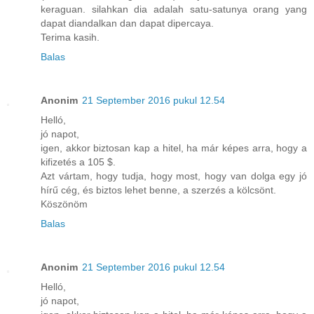
keraguan. silahkan dia adalah satu-satunya orang yang
dapat diandalkan dan dapat dipercaya.
Terima kasih.
Balas
Anonim
21 September 2016 pukul 12.54
Helló,
jó napot,
igen, akkor biztosan kap a hitel, ha már képes arra, hogy a
kifizetés a 105 $.
Azt vártam, hogy tudja, hogy most, hogy van dolga egy jó
hírű cég, és biztos lehet benne, a szerzés a kölcsönt.
Köszönöm
Balas
Anonim
21 September 2016 pukul 12.54
Helló,
jó napot,