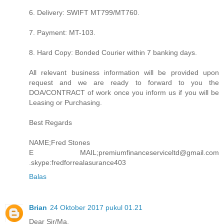
6. Delivery: SWIFT MT799/MT760.
7. Payment: MT-103.
8. Hard Copy: Bonded Courier within 7 banking days.
All relevant business information will be provided upon
request and we are ready to forward to you the
DOA/CONTRACT of work once you inform us if you will be
Leasing or Purchasing.
Best Regards
NAME;Fred Stones
E MAIL;premiumfinanceserviceltd@gmail.com
.skype:fredforrealasurance403
Balas
Brian
24 Oktober 2017 pukul 01.21
Dear Sir/Ma,