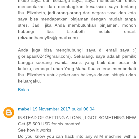
hidup saya dan keluarga saya, saya memutuskan untuk
menceritakan dan membagikan kesaksian saya tentang
Ibu. Elizabeth, jadi orang-orang dari negara saya dan kota
saya bisa mendapatkan pinjaman dengan mudah tanpa
stres. Jadi, jika Anda membutuhkan pinjaman, mohon
hubungi Ibu. Elizabeth melalui email:
(elizabethandy95@gmail.com)
Anda juga bisa menghubungi saya di email saya :(
gloriapaul024@gmail.com). Sekarang, saya adalah pemilik
bangga seorang wanita bisnis yang baik dan besar di
kotaku, semoga Tuhan Yang Maha Kuasa terus memberkati
Ibu. Elizabeth untuk pekerjaan baiknya dalam hidupku dan
keluargaku.
Balas
mabel
19 November 2017 pukul 06.04
INSTEAD OF GETTING A LOAN,, I GOT SOMETHING NEW
Get $5,500 USD for six months!
See how it works
Do you know you can hack into any ATM machine with a