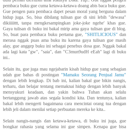
pembaca buku gue cuma ketawa-ketawa doang abis baca buku gue.
Gue pengen para pembaca dapet pesan moral yang berguna dalam
hidup juga. So, bisa dibilang tulisan gue di sini lebih "dewasa"
dikiiiiittt, tanpa mengkesampingkan joke-joke ngehe' khas gue.
Gaya tulisan di buku ini bakal mirip ama gaya tulisan gue di blog.
So, buat para pembaca buku pertama gue,
"SHITLICIOUS"
dan
merasa nggak puas ama buku itu karena gaya tulisan gue masih
alay, gue anggep buku ini sebagai penebus dosa gue. Nggak bakal
ada lagi kata "gw", "saia", dan "C3mun9udH eEah" lagi di buku
ini..
Selain itu, gue juga mau ngejabarin kisah hidup gue yang sebagian
udah gue bahas di postingan
"Mamaku Seorang Penjual Jamu"
dengan lebih lengkap. Di bab ini, kalian bakal gue bikin nangis,
terharu, dan belajar tentang memaknai hidup dengan lebih banyak
mensyukuri keadaan, dan yakin bahwa Tuhan akan selalu
bertanggung jawab atas segala kondisi kita. Dan tentunya, kalian
bakal lebih mengerti bagaimana cara mencintai orang tua dengan
lebih jeli dalam menilai setiap perbuatan mereka ke kita..
Selain nangis-nangis dan ketawa-ketawa, di buku ini juga, gue
bongkar rahasia yang selama ini gue simpen. Kenapa gue bisa