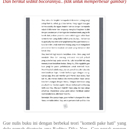
Dan berikut sedikit bocorannya.. (klik untuk memperbesar gambar)
Gue nulis buku ini dengan berbekal teori "komedi pake hati" yang
dulu pernah dicetusin ama Raditya Dika. Yup.. Gue nggak pengen