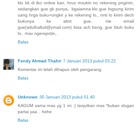
klo bli di tko online kan, hrus msukin no rekening pngirim,
sedangkan gue gk punya,. bgaiamna klo gue lngsung kirim
uang hrga buku+ongkir y ke rekening lo,, nnti lo kirim dech
bukunya ke almt gue.. nie email
gue(adulhallud@ymail.com) bisa ach bang, gue btuh buku
lo,. mav ngerepotin,.
Balas
Fendy Ahmad Thahir
7 Januari 2013 pukul 03.22
Komentar ini telah dihapus oleh pengarang.
Balas
Unknown
30 Januari 2013 pukul 01.40
KAGUM sama mas yg 1 ini :) lanjutkan mas *bukan slogan
partai yaa .. hehe
Balas