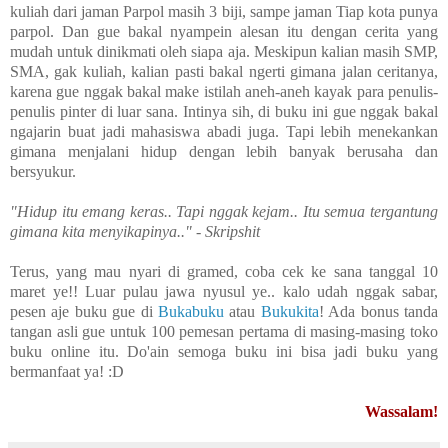
kuliah dari jaman Parpol masih 3 biji, sampe jaman Tiap kota punya
parpol. Dan gue bakal nyampein alesan itu dengan cerita yang
mudah untuk dinikmati oleh siapa aja. Meskipun kalian masih SMP,
SMA, gak kuliah, kalian pasti bakal ngerti gimana jalan ceritanya,
karena gue nggak bakal make istilah aneh-aneh kayak para penulis-
penulis pinter di luar sana. Intinya sih, di buku ini gue nggak bakal
ngajarin buat jadi mahasiswa abadi juga. Tapi lebih menekankan
gimana menjalani hidup dengan lebih banyak berusaha dan
bersyukur.
"Hidup itu emang keras.. Tapi nggak kejam.. Itu semua tergantung
gimana kita menyikapinya.." - Skripshit
Terus, yang mau nyari di gramed, coba cek ke sana tanggal 10
maret ye!! Luar pulau jawa nyusul ye.. kalo udah nggak sabar,
pesen aje
buku gue di
Bukabuku
atau
Bukukita
! Ada bonus tanda
tangan asli gue untuk 100 pemesan pertama di masing-masing toko
buku online itu.
Do'ain semoga buku ini bisa jadi buku yang
bermanfaat ya! :D
Wassalam!