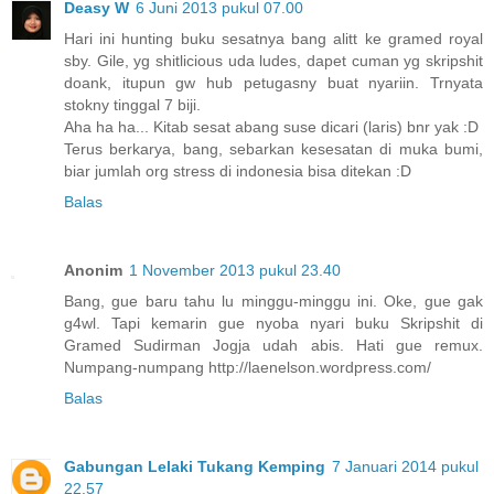
Deasy W
6 Juni 2013 pukul 07.00
Hari ini hunting buku sesatnya bang alitt ke gramed royal
sby. Gile, yg shitlicious uda ludes, dapet cuman yg skripshit
doank, itupun gw hub petugasny buat nyariin. Trnyata
stokny tinggal 7 biji.
Aha ha ha... Kitab sesat abang suse dicari (laris) bnr yak :D
Terus berkarya, bang, sebarkan kesesatan di muka bumi,
biar jumlah org stress di indonesia bisa ditekan :D
Balas
Anonim
1 November 2013 pukul 23.40
Bang, gue baru tahu lu minggu-minggu ini. Oke, gue gak
g4wl. Tapi kemarin gue nyoba nyari buku Skripshit di
Gramed Sudirman Jogja udah abis. Hati gue remux.
Numpang-numpang http://laenelson.wordpress.com/
Balas
Gabungan Lelaki Tukang Kemping
7 Januari 2014 pukul
22.57